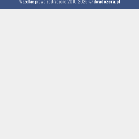
Wszelkie prawa zastrzeżone 2010-2026 ©
dwadozera.pl