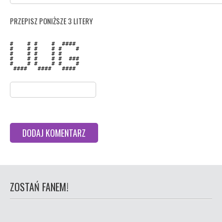
PRZEPISZ PONIŻSZE 3 LITERY
#    # #    #  ####  

#    # #    # #    # 

#    # #    # #      

#    # #    # #  ### 

#    # #    # #    # 

 ####   ####   ####  

ZOSTAŃ FANEM!