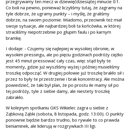
przegrywamy ten mecz w dziewięćdziesiątej minucie 0:1.
Co boli na pewno, ponieważ liczyliśmy tutaj, że zagramy na
tyle dobrze, że ugramy punkty – i myślę, że graliśmy
dobrze, na swoim poziomie. Wiadomo, przeciwnik też miał
swoje sytuacje, ale najbardziej boli ta końcówka, w której
straciliśmy niepotrzebnie po głupim faulu i po karnym
bramkę.
I dodaje: - Czujemy się najlepiej w wysokiej obronie, w
wysokim pressingu, ale po pięciu godzinach podróży ciężko
jest 45 minut pressować cały czas, więc stąd były te
momenty, gdzie już wyszliśmy wyżej i później musieliśmy
troszkę odpocząć. W drugiej połowie już troszkę brakło sił i
przez to były te przestrzenie i brak koncentracji. Ale można
powiedzieć, że taki był plan, że po prostu ile mamy sił po
tej podróży, tyle z siebie damy, ale niestety troszkę
zabrakło.
W kolejnym spotkaniu GKS Wikielec zagra u siebie z
Ząbkovią Ząbki (sobota, 8 listopada, godz. 13:00). O punkty
ponownie będzie bardzo trudno, bo rywale to co prawda
beniaminek, ale liderują w rozgrywkach III ligi.