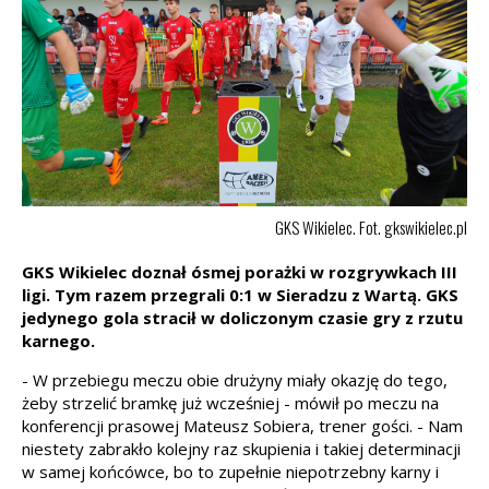
GKS Wikielec. Fot. gkswikielec.pl
GKS Wikielec doznał ósmej porażki w rozgrywkach III
ligi. Tym razem przegrali 0:1 w Sieradzu z Wartą. GKS
jedynego gola stracił w doliczonym czasie gry z rzutu
karnego.
- W przebiegu meczu obie drużyny miały okazję do tego,
żeby strzelić bramkę już wcześniej - mówił po meczu na
konferencji prasowej Mateusz Sobiera, trener gości. - Nam
niestety zabrakło kolejny raz skupienia i takiej determinacji
w samej końcówce, bo to zupełnie niepotrzebny karny i