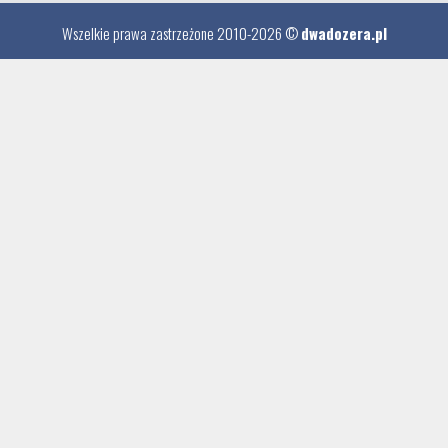
Wszelkie prawa zastrzeżone 2010-2026 ©
dwadozera.pl