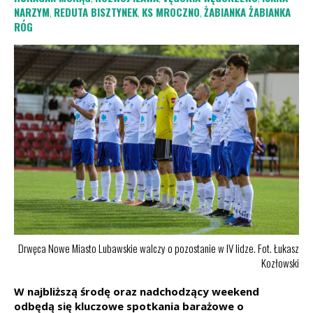
NARZYM
,
REDUTA BISZTYNEK
,
KS MROCZNO
,
ŻABIANKA ŻABIANKA
RÓG
Drwęca Nowe Miasto Lubawskie walczy o pozostanie w IV lidze. Fot. Łukasz
Kozłowski
W najbliższą środę oraz nadchodzący weekend
odbędą się kluczowe spotkania barażowe o