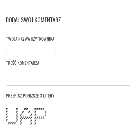
DODAJ SWÓJ KOMENTARZ
TWOJA NAZWA UŻYTKOWNIKA
TREŚĆ KOMENTARZA
PRZEPISZ PONIŻSZE 3 LITERY
#    #   ##   #####  

#    #  #  #  #    # 

#    # #    # #    # 

#    # ###### #####  

#    # #    # #      

 ####  #    # #      
