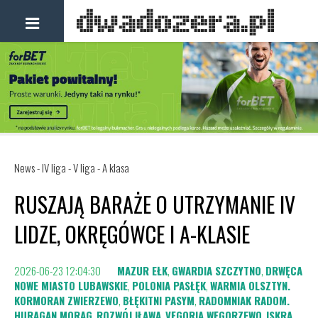
News - IV liga - V liga - A klasa
RUSZAJĄ BARAŻE O UTRZYMANIE IV
LIDZE, OKRĘGÓWCE I A-KLASIE
2026-06-23 12:04:30
MAZUR EŁK
,
GWARDIA SZCZYTNO
,
DRWĘCA
NOWE MIASTO LUBAWSKIE
,
POLONIA PASŁĘK
,
WARMIA OLSZTYN.
KORMORAN ZWIERZEWO
,
BŁĘKITNI PASYM
,
RADOMNIAK RADOM.
HURAGAN MORĄG
,
ROZWÓJ IŁAWA
,
VĘGORIA WĘGORZEWO
,
ISKRA