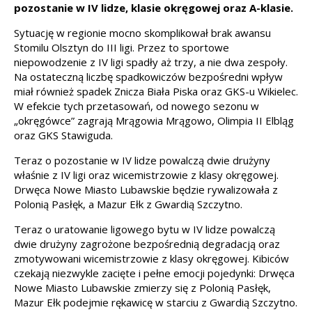
pozostanie w IV lidze, klasie okręgowej oraz A-klasie.
Sytuację w regionie mocno skomplikował brak awansu
Stomilu Olsztyn do III ligi. Przez to sportowe
niepowodzenie z IV ligi spadły aż trzy, a nie dwa zespoły.
Na ostateczną liczbę spadkowiczów bezpośredni wpływ
miał również spadek Znicza Biała Piska oraz GKS-u Wikielec.
W efekcie tych przetasowań, od nowego sezonu w
„okręgówce” zagrają Mrągowia Mrągowo, Olimpia II Elbląg
oraz GKS Stawiguda.
Teraz o pozostanie w IV lidze powalczą dwie drużyny
właśnie z IV ligi oraz wicemistrzowie z klasy okręgowej.
Drwęca Nowe Miasto Lubawskie będzie rywalizowała z
Polonią Pasłęk, a Mazur Ełk z Gwardią Szczytno.
Teraz o uratowanie ligowego bytu w IV lidze powalczą
dwie drużyny zagrożone bezpośrednią degradacją oraz
zmotywowani wicemistrzowie z klasy okręgowej. Kibiców
czekają niezwykle zacięte i pełne emocji pojedynki: Drwęca
Nowe Miasto Lubawskie zmierzy się z Polonią Pasłęk,
Mazur Ełk podejmie rękawicę w starciu z Gwardią Szczytno.