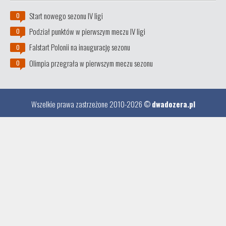
Start nowego sezonu IV ligi
0
Podział punktów w pierwszym meczu IV ligi
0
Falstart Polonii na inaugurację sezonu
0
Olimpia przegrała w pierwszym meczu sezonu
0
Wszelkie prawa zastrzeżone 2010-2026 ©
dwadozera.pl