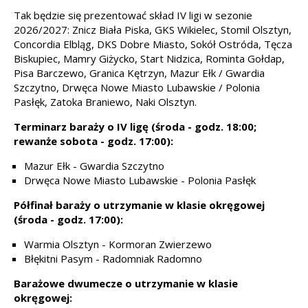
Tak będzie się prezentować skład IV ligi w sezonie
2026/2027: Znicz Biała Piska, GKS Wikielec, Stomil Olsztyn,
Concordia Elbląg, DKS Dobre Miasto, Sokół Ostróda, Tęcza
Biskupiec, Mamry Giżycko, Start Nidzica, Rominta Gołdap,
Pisa Barczewo, Granica Kętrzyn, Mazur Ełk / Gwardia
Szczytno, Drwęca Nowe Miasto Lubawskie / Polonia
Pasłęk, Zatoka Braniewo, Naki Olsztyn.
Terminarz baraży o IV ligę (środa - godz. 18:00;
rewanże sobota - godz. 17:00):
Mazur Ełk - Gwardia Szczytno
Drwęca Nowe Miasto Lubawskie - Polonia Pasłęk
Półfinał baraży o utrzymanie w klasie okręgowej
(środa - godz. 17:00):
Warmia Olsztyn - Kormoran Zwierzewo
Błękitni Pasym - Radomniak Radomno
Barażowe dwumecze o utrzymanie w klasie
okręgowej: