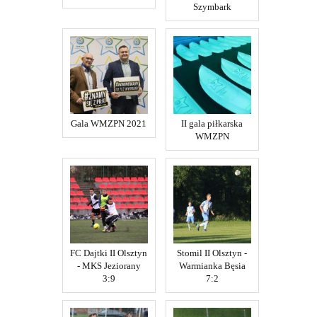
Szymbark
Gala WMZPN 2021
II gala piłkarska
WMZPN
FC Dajtki II Olsztyn
Stomil II Olsztyn -
- MKS Jeziorany
Warmianka Bęsia
3:9
7:2