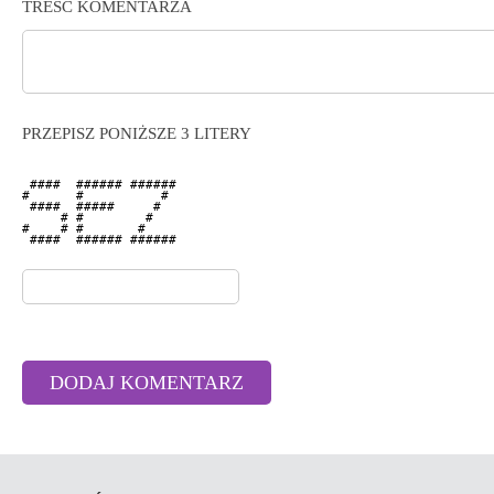
TREŚĆ KOMENTARZA
PRZEPISZ PONIŻSZE 3 LITERY
 ####  ###### ###### 

#      #          #  

 ####  #####     #   

     # #        #    

#    # #       #     

 ####  ###### ###### 
