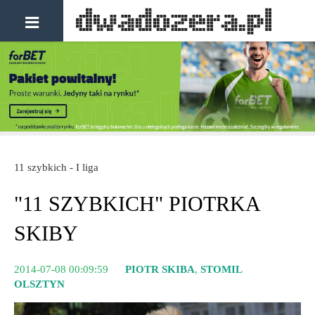
11 szybkich - I liga
"11 SZYBKICH" PIOTRKA
SKIBY
2014-07-08 00:09:59
PIOTR SKIBA
,
STOMIL
OLSZTYN