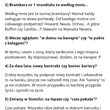
2) Bramkarz nr 1 mundialu to według mnie...
Według mnie jest to turniej bramkarzy! Niemal każdy
zasługuje na słowa pochwały. Od każdego można coś
ciekawego podpatrzeć! Howard, Navas, Ochoa... A gdzie
Buffon czy Casillas...?! Stawiam na Manuela Neuera.
3) Mecze oglądam: "w domu na kanapie" czy "w pubie
z kolegami"?
W domu, razem z żoną, którą serdecznie z tego miejsca
pozdrawiam. By doprecyzować, dodam, że na kanapie :P
4) Za dwa lata: nowy kontrakt czy koniec kariery?
Zrobię wszystko, by podpisać nowy kontrakt i udowodnię
to na boisku. Jeszcze nie nadszedl mój czas. Ale "kariery" to
ja nie zrobilem. W moim przypadku to bardziej przygoda
życia i sposób na życie.
5) Zmiany w Stomilu: na lepsze czy "czas pokaże"?
Czas pokaże. Wszystko idzie jednak w dobrym kierunku i