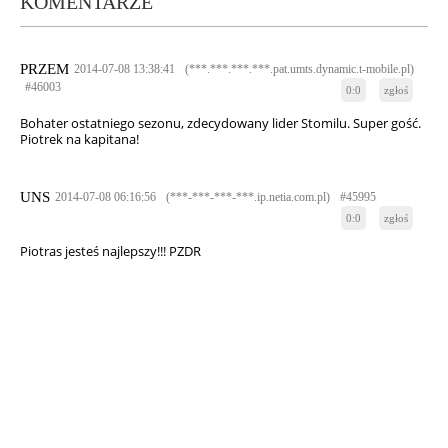
KOMENTARZE
PRZEM
2014-07-08 13:38:41
(***.***.***.***.pat.umts.dynamic.t-mobile.pl)
#46003
0:0
zgłoś
Bohater ostatniego sezonu, zdecydowany lider Stomilu. Super gość.
Piotrek na kapitana!
UNS
2014-07-08 06:16:56
(***-***-***-***.ip.netia.com.pl)
#45995
0:0
zgłoś
Piotras jesteś najlepszy!!! PZDR