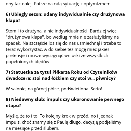
oby tak dalej. Patrze na całą sytuację z optymizmem.
6) Ubiegły sezon: udany indywidualnie czy drużynowa
klapa?
Stomil to drużyna, a nie indywidualności. Bardziej więc
"drużynowa klapa", bo według mnie nie zasłużyliśmy na
spadek. Na szczęście los się do nas usmiechnął i trzeba to
teraz wykorzystać. A do siebie też mogę mieć jakieś
pretensje i musze wyciągnąć wnioski ze wszystkich
popełnionych blędów.
7) Statuetka za tytuł Piłkarza Roku od Czytelników
dwadozera: stoi nad łóżkiem czy stoi w... piwnicy?
W salonie, na górnej półce, podświetlona. Serio!
8) Niedawny ślub: impuls czy ukoronowanie pewnego
etapu?
Myślę, że to i to. To kolejny krok w przód, no i jednak
impuls, choć znamy się z Paulą długo, decyzję podjeliśmy
na miesiące przed ślubem.