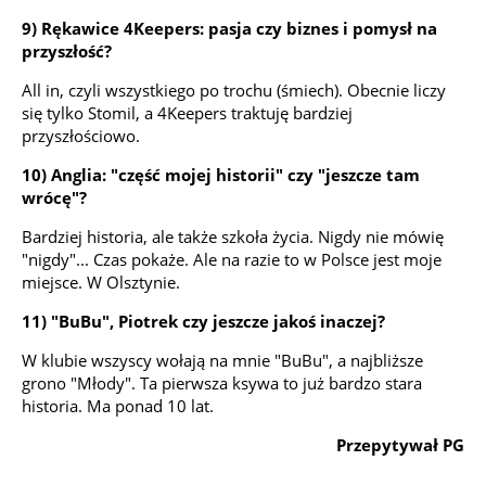
9) Rękawice 4Keepers: pasja czy biznes i pomysł na
przyszłość?
All in, czyli wszystkiego po trochu (śmiech). Obecnie liczy
się tylko Stomil, a 4Keepers traktuję bardziej
przyszłościowo.
10) Anglia: "część mojej historii" czy "jeszcze tam
wrócę"?
Bardziej historia, ale także szkoła życia. Nigdy nie mówię
"nigdy"... Czas pokaże. Ale na razie to w Polsce jest moje
miejsce. W Olsztynie.
11) "BuBu", Piotrek czy jeszcze jakoś inaczej?
W klubie wszyscy wołają na mnie "BuBu", a najbliższe
grono "Młody". Ta pierwsza ksywa to już bardzo stara
historia. Ma ponad 10 lat.
Przepytywał PG