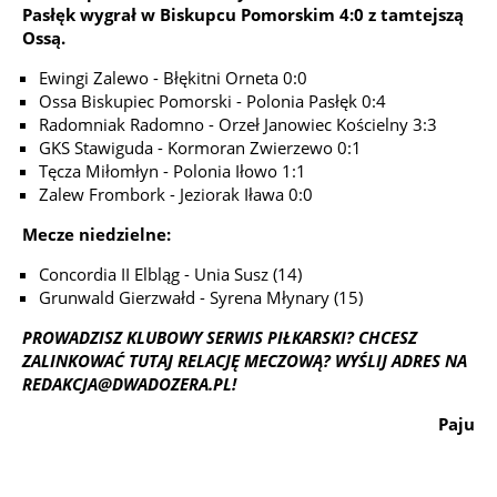
Pasłęk wygrał w Biskupcu Pomorskim 4:0 z tamtejszą
Ossą.
Ewingi Zalewo - Błękitni Orneta 0:0
Ossa Biskupiec Pomorski - Polonia Pasłęk 0:4
Radomniak Radomno - Orzeł Janowiec Kościelny 3:3
GKS Stawiguda - Kormoran Zwierzewo 0:1
Tęcza Miłomłyn - Polonia Iłowo 1:1
Zalew Frombork - Jeziorak Iława 0:0
Mecze niedzielne:
Concordia II Elbląg - Unia Susz (14)
Grunwald Gierzwałd - Syrena Młynary (15)
PROWADZISZ
KLUBOWY
SERWIS PIŁKARSKI? CHCESZ
ZALINKOWAĆ TUTAJ RELACJĘ MECZOWĄ? WYŚLIJ ADRES NA
REDAKCJA@DWADOZERA.PL
!
Paju