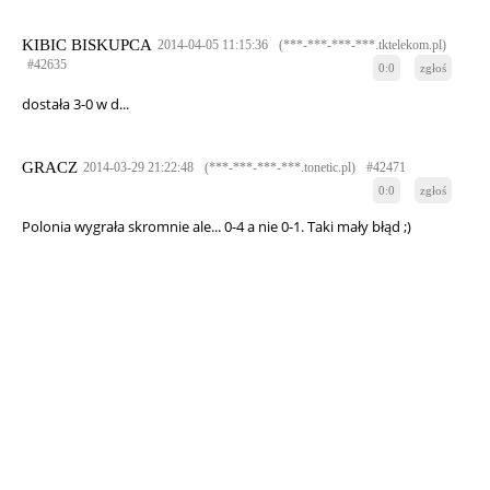
KIBIC BISKUPCA
2014-04-05 11:15:36
(***-***-***-***.tktelekom.pl)
#42635
0:0
zgłoś
dostała 3-0 w d...
GRACZ
2014-03-29 21:22:48
(***-***-***-***.tonetic.pl)
#42471
0:0
zgłoś
Polonia wygrała skromnie ale... 0-4 a nie 0-1. Taki mały błąd ;)