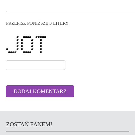
PRZEPISZ PONIŻSZE 3 LITERY
     #  ####  ##### 

     # #    #   #   

     # #    #   #   

     # #    #   #   

#    # #    #   #   

 ####   ####    #   

ZOSTAŃ FANEM!