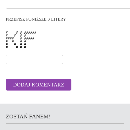
PRZEPISZ PONIŻSZE 3 LITERY
#    # # ###### 

#   #  # #      

####   # #####  

#  #   # #      

#   #  # #      

#    # # #      

ZOSTAŃ FANEM!