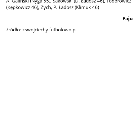
A. Galiński (Nyga 55), Sakowski (D. Ładosz 46), Todorowicz
(Kępkowicz 46), Zych, P. Ładosz (Klimuk 46)
Paju
źródło: kswojciechy.futbolowo.pl