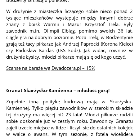
Bodzentyna tracą 6 punktów.
W drużynie z miasteczka liczącego sobie nieco ponad 2
tysiące mieszkańców występuje między innymi dobrze
znany z boisk Warmii i Mazur Krzysztof Trela. Były
zawodnik m.in. Olimpii Elbląg, pomimo swoich 36 lat,
ciągle gra na dobrym poziomie. Poza Trelą, w Bodzentynie
grają też tacy piłkarze jak Andrzej Paprocki (Korona Kielce)
czy Radosław Kardas (ŁKS Łódź). Jak widać, również w
drużynie Łysicy, młodzi piłkarze mają się od kogo uczyć.
Szanse na baraże wg Dwadozera.pl – 15%
Granat Skarżysko-Kamienna – młodość górą!
Zupełnie inną politykę kadrową mają w Skarżysku-
Kamiennej. Tylko pięciu zawodników w szerokim składzie
tej drużyny ma więcej niż 23 lata! Młodzi piłkarze radzili
sobie doskonale już w zeszłym roku. Zawodnicy Granatu
zajęli trzecie miejsce w lidze i liczyli się do ostatnich kolejek
w walce o awans. W tym sezonie, z fotela wicelidera