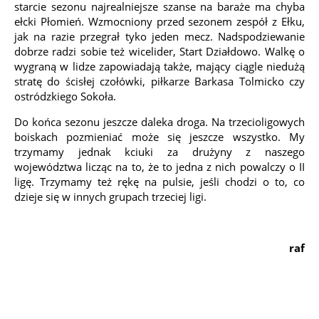
starcie sezonu najrealniejsze szanse na baraże ma chyba
ełcki Płomień. Wzmocniony przed sezonem zespół z Ełku,
jak na razie przegrał tyko jeden mecz. Nadspodziewanie
dobrze radzi sobie też wicelider, Start Działdowo. Walkę o
wygraną w lidze zapowiadają także, mający ciągle niedużą
stratę do ścisłej czołówki, piłkarze Barkasa Tolmicko czy
ostródzkiego Sokoła.
Do końca sezonu jeszcze daleka droga. Na trzecioligowych
boiskach pozmieniać może się jeszcze wszystko. My
trzymamy jednak kciuki za drużyny z naszego
województwa licząc na to, że to jedna z nich powalczy o II
ligę. Trzymamy też rękę na pulsie, jeśli chodzi o to, co
dzieje się w innych grupach trzeciej ligi.
raf