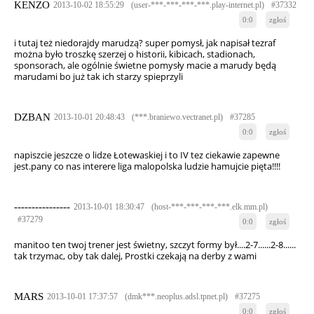
KENZO
2013-10-02 18:55:29
(user-***-***-***-***.play-internet.pl)
#37332
0:0
zgłoś
i tutaj też niedorajdy marudzą? super pomysł, jak napisał tezraf
można było troszkę szerzej o historii, kibicach, stadionach,
sponsorach, ale ogólnie świetne pomysły macie a marudy będą
marudami bo już tak ich starzy spieprzyli
DZBAN
2013-10-01 20:48:43
(***.braniewo.vectranet.pl)
#37285
0:0
zgłoś
napiszcie jeszcze o lidze Łotewaskiej i to IV tez ciekawie zapewne
jest.pany co nas interere liga malopolska ludzie hamujcie pięta!!!!
----------------
2013-10-01 18:30:47
(host-***-***-***-***.elk.mm.pl)
#37279
0:0
zgłoś
manitoo ten twoj trener jest świetny, szczyt formy był....2-7......2-8......
tak trzymac, oby tak dalej, Prostki czekają na derby z wami
MARS
2013-10-01 17:37:57
(dmk***.neoplus.adsl.tpnet.pl)
#37275
0:0
zgłoś