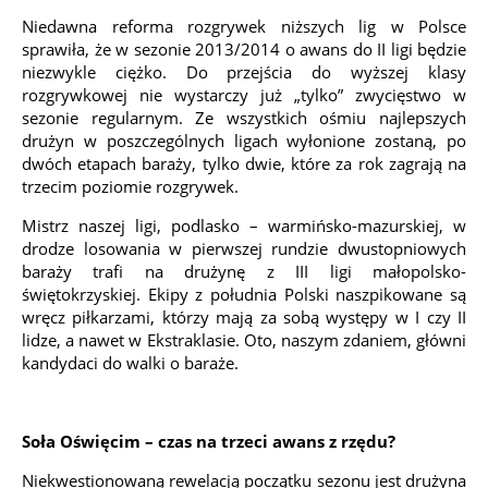
Niedawna reforma rozgrywek niższych lig w Polsce
sprawiła, że w sezonie 2013/2014 o awans do II ligi będzie
niezwykle ciężko. Do przejścia do wyższej klasy
rozgrywkowej nie wystarczy już „tylko” zwycięstwo w
sezonie regularnym. Ze wszystkich ośmiu najlepszych
drużyn w poszczególnych ligach wyłonione zostaną, po
dwóch etapach baraży, tylko dwie, które za rok zagrają na
trzecim poziomie rozgrywek.
Mistrz naszej ligi, podlasko – warmińsko-mazurskiej, w
drodze losowania w pierwszej rundzie dwustopniowych
baraży trafi na drużynę z III ligi małopolsko-
świętokrzyskiej. Ekipy z południa Polski naszpikowane są
wręcz piłkarzami, którzy mają za sobą występy w I czy II
lidze, a nawet w Ekstraklasie. Oto, naszym zdaniem, główni
kandydaci do walki o baraże.
Soła Oświęcim – czas na trzeci awans z rzędu?
Niekwestionowaną rewelacją początku sezonu jest drużyna