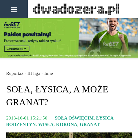
Reportaż - III liga - Inne
SOŁA, ŁYSICA, A MOŻE
GRANAT?
2013-10-01 15:21:50
SOŁA OŚWIĘCIM
,
ŁYSICA
BODZENTYN
,
WISŁA
,
KORONA
,
GRANAT