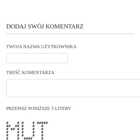
DODAJ SWÓJ KOMENTARZ
TWOJA NAZWA UŻYTKOWNIKA
TREŚĆ KOMENTARZA
PRZEPISZ PONIŻSZE 3 LITERY
#    # #    # ##### 

##  ## #    #   #   

# ## # #    #   #   

#    # #    #   #   

#    # #    #   #   

#    #  ####    #   
