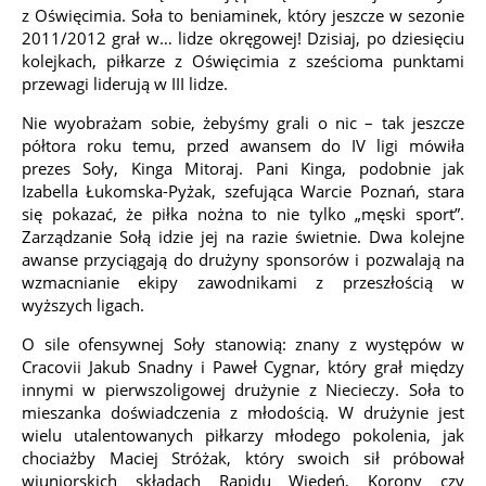
z Oświęcimia. Soła to beniaminek, który jeszcze w sezonie
2011/2012 grał w… lidze okręgowej! Dzisiaj, po dziesięciu
kolejkach, piłkarze z Oświęcimia z sześcioma punktami
przewagi liderują w III lidze.
Nie wyobrażam sobie, żebyśmy grali o nic – tak jeszcze
półtora roku temu, przed awansem do IV ligi mówiła
prezes Soły, Kinga Mitoraj. Pani Kinga, podobnie jak
Izabella Łukomska-Pyżak, szefująca Warcie Poznań, stara
się pokazać, że piłka nożna to nie tylko „męski sport”.
Zarządzanie Sołą idzie jej na razie świetnie. Dwa kolejne
awanse przyciągają do drużyny sponsorów i pozwalają na
wzmacnianie ekipy zawodnikami z przeszłością w
wyższych ligach.
O sile ofensywnej Soły stanowią: znany z występów w
Cracovii Jakub Snadny i Paweł Cygnar, który grał między
innymi w pierwszoligowej drużynie z Niecieczy. Soła to
mieszanka doświadczenia z młodością. W drużynie jest
wielu utalentowanych piłkarzy młodego pokolenia, jak
chociażby Maciej Stróżak, który swoich sił próbował
wjuniorskich składach Rapidu Wiedeń, Korony czy