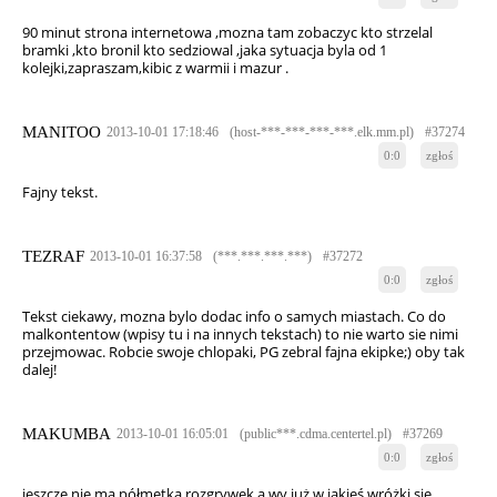
90 minut strona internetowa ,mozna tam zobaczyc kto strzelal
bramki ,kto bronil kto sedziowal ,jaka sytuacja byla od 1
kolejki,zapraszam,kibic z warmii i mazur .
MANITOO
2013-10-01 17:18:46
(host-***-***-***-***.elk.mm.pl)
#37274
0:0
zgłoś
Fajny tekst.
TEZRAF
2013-10-01 16:37:58
(***.***.***.***)
#37272
0:0
zgłoś
Tekst ciekawy, mozna bylo dodac info o samych miastach. Co do
malkontentow (wpisy tu i na innych tekstach) to nie warto sie nimi
przejmowac. Robcie swoje chlopaki, PG zebral fajna ekipke;) oby tak
dalej!
MAKUMBA
2013-10-01 16:05:01
(public***.cdma.centertel.pl)
#37269
0:0
zgłoś
jeszcze nie ma półmetka rozgrywek a wy już w jakieś wróżki się