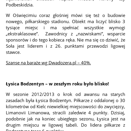
Podbeskidzia.
W Oświęcimiu coraz głośniej mówi się też o budowie
nowego, piłkarskiego stadionu. Obiekt ma liczyć blisko 3
tysiące miejsc i ma spełniać wszystkie wymogi
„ekstraklasowe”. Zawodnicy z „nazwiskami”, wsparcie
sponsorów i do tego kobieca ręka. Nie ma się co dziwić, że
Soła jest liderem i z 26. punktami przewodzi ligowej
stawce.
Szanse na baraże wg Dwadozera.pl – 40%.
Łysica Bodzentyn – w zeszłym roku było blisko!
W sezonie 2012/2013 o krok od awansu na starych
zasadach była Łysica Bodzentyn. Piłkarze z oddalonej o 30
kilometrów od Kielc niewielkiej miejscowości do zwycięzcy,
Limanovii Limanowa, stracili zaledwie 4 punkty. Dzisiaj,
podobnie jak na koniec ubiegłego sezonu, Łysica jest na
drugim miejscu w ligowej tabeli. Do lidera piłkarze z