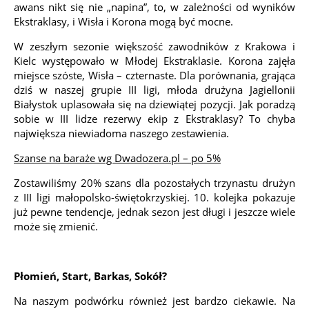
awans nikt się nie „napina”, to, w zależności od wyników
Ekstraklasy, i Wisła i Korona mogą być mocne.
W zeszłym sezonie większość zawodników z Krakowa i
Kielc występowało w Młodej Ekstraklasie. Korona zajęła
miejsce szóste, Wisła – czternaste. Dla porównania, grająca
dziś w naszej grupie III ligi, młoda drużyna Jagiellonii
Białystok uplasowała się na dziewiątej pozycji. Jak poradzą
sobie w III lidze rezerwy ekip z Ekstraklasy? To chyba
największa niewiadoma naszego zestawienia.
Szanse na baraże wg Dwadozera.pl – po 5%
Zostawiliśmy 20% szans dla pozostałych trzynastu drużyn
z III ligi małopolsko-świętokrzyskiej. 10. kolejka pokazuje
już pewne tendencje, jednak sezon jest długi i jeszcze wiele
może się zmienić.
Płomień, Start, Barkas, Sokół?
Na naszym podwórku również jest bardzo ciekawie. Na