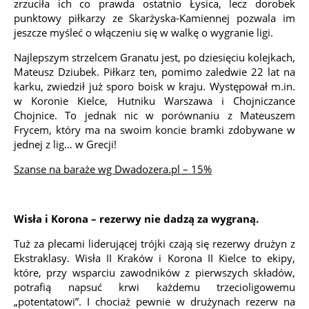
zrzuciła ich co prawda ostatnio Łysica, lecz dorobek
punktowy piłkarzy ze Skarżyska-Kamiennej pozwala im
jeszcze myśleć o włączeniu się w walkę o wygranie ligi.
Najlepszym strzelcem Granatu jest, po dziesięciu kolejkach,
Mateusz Dziubek. Piłkarz ten, pomimo zaledwie 22 lat na
karku, zwiedził już sporo boisk w kraju. Występował m.in.
w Koronie Kielce, Hutniku Warszawa i Chojniczance
Chojnice. To jednak nic w porównaniu z Mateuszem
Frycem, który ma na swoim koncie bramki zdobywane w
jednej z lig… w Grecji!
Szanse na baraże wg Dwadozera.pl – 15%
Wisła i Korona – rezerwy nie dadzą za wygraną.
Tuż za plecami liderującej trójki czają się rezerwy drużyn z
Ekstraklasy. Wisła II Kraków i Korona II Kielce to ekipy,
które, przy wsparciu zawodników z pierwszych składów,
potrafią napsuć krwi każdemu trzecioligowemu
„potentatowi”. I chociaż pewnie w drużynach rezerw na