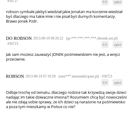
#36727
0:0
zgłoś
robson cymbale jakbyś wiedział jakie Jonatan ma korzenie wiedział
byś dlaczego ma takie imie i nie pisał byś durnych komentarzy.
Brawo Jonek Pzdr.
DO ROBSON
2013-09-19 09:26:22
(ip-***-***-***-***.eltronik.net.pl)
#36723
0:0
zgłoś
Jak sam możesz zauważyć JONEK pośmiewiskiem nie jest, a wręcz
przeciwnie.
ROBSON
2013-09-19 07:19:29
(emx***.internetdsl.tpnet.pl)
#36721
0:0
zgłoś
Odbije trochę od tematu, dlaczego rodzice tak krzywdzą swoje dzieci
nadając im takie dziwaczne imiona?! Rozumiem chcą być nowocześni
ale nie zdają sobie sprawy, że ich dzieci są narażone na pośmiewisko
a poza tym mieszkamy w Polsce co nie?