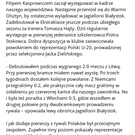
Filipem Kasprowiczem zaczął występować w kadrze
naszego województwa. Następnie przeniósł się do Warmii
Olsztyn, by ostatecznie wylądować w Jagiellonii Białystok.
Zadebiutował w Ekstraklasie jeszcze podczas ubiegłego
sezonu za trenera Tomasza Hajty. Dziś regularnie
występuje w pierwszej jedenastce szkoleniowca Piotra
Stokowca. Dobra dyspozycja w klubie zaowocowała
powołaniem do reprezentacji Polski U-20, prowadzonej
przez selekcjonera Jacka Zielińskiego.
- Debiutowałem podczas wygranego 2:0 meczu z Litwą.
Przy pierwszej bramce miałem nawet asystę. Po trzech
tygodniach dostałem kolejne powołanie. Z Niemcami
przegraliśmy 0:2, ale praktycznie cały mecz graliśmy w
osłabieniu po czerwonej kartce dla naszego zawodnika. No
i była też porażka z Włochami 0:3, gdzie wszedłem w
drugiej połowie przy dwubramkowym prowadzeniu
rywala – opowiada lewy obrońca Jagiellonii Białystok.
I jak dodaje pierwszy z rywali Polaków był przeciętnym
zespołem. Zupełnie inny poziom pokazały reprezentacje