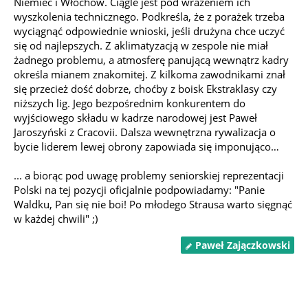
Niemiec i Włochów. Ciągle jest pod wrażeniem ich
wyszkolenia technicznego. Podkreśla, że z porażek trzeba
wyciągnąć odpowiednie wnioski, jeśli drużyna chce uczyć
się od najlepszych. Z aklimatyzacją w zespole nie miał
żadnego problemu, a atmosferę panującą wewnątrz kadry
określa mianem znakomitej. Z kilkoma zawodnikami znał
się przecież dość dobrze, choćby z boisk Ekstraklasy czy
niższych lig. Jego bezpośrednim konkurentem do
wyjściowego składu w kadrze narodowej jest Paweł
Jaroszyński z Cracovii. Dalsza wewnętrzna rywalizacja o
bycie liderem lewej obrony zapowiada się imponująco…
... a biorąc pod uwagę problemy seniorskiej reprezentacji
Polski na tej pozycji oficjalnie podpowiadamy: "Panie
Waldku, Pan się nie boi! Po młodego Strausa warto sięgnąć
w każdej chwili" ;)
Paweł Zajączkowski