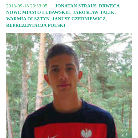
2013-09-18 23:33:05
JONATAN STRAUS
,
DRWĘCA
NOWE MIASTO LUBAWSKIE
,
JAROSŁAW TALIK
,
WARMIA OLSZTYN
,
JANUSZ CZERNIEWICZ
,
REPREZENTACJA POLSKI