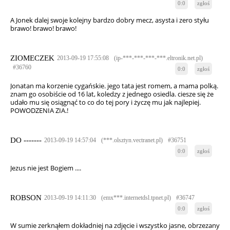
0:0
zgłoś
A Jonek dalej swoje kolejny bardzo dobry mecz, asysta i zero styłu
brawo! brawo! brawo!
ZIOMECZEK
2013-09-19 17:55:08
(ip-***-***-***-***.eltronik.net.pl)
#36760
0:0
zgłoś
Jonatan ma korzenie cygańskie. jego tata jest romem, a mama polką.
znam go osobiście od 16 lat, koledzy z jednego osiedla. ciesze się że
udało mu się osiągnąć to co do tej pory i życzę mu jak najlepiej.
POWODZENIA ZIA.!
DO -------
2013-09-19 14:57:04
(***.olsztyn.vectranet.pl)
#36751
0:0
zgłoś
Jezus nie jest Bogiem ....
ROBSON
2013-09-19 14:11:30
(emx***.internetdsl.tpnet.pl)
#36747
0:0
zgłoś
W sumie zerknąłem dokładniej na zdjęcie i wszystko jasne, obrzezany