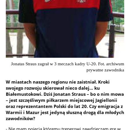
Jonatas Straus zagrał w 3 meczach kadry U-20. Fot. archiwum
prywatne zawodnika
W miastach naszego regionu nie zaistniał. Kroki
swojego rozwoju skierował nieco dalej… ku
Białemustokowi. Dziś Jonatan Straus – bo o nim mowa
– jest szczęśliwym piłkarzem miejscowej Jagiellonii
oraz reprezentantem Polski do lat 20. Czy emigracja z
Warmii i Mazur jest jedyną słuszną drogą dla młodych
zawodników?
- Nie mam pojęcia któremu trenerowi zawdzięczam grę w