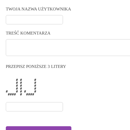
TWOJA NAZWA UŻYTKOWNIKA
TREŚĆ KOMENTARZA
PRZEPISZ PONIŻSZE 3 LITERY
     # #      # 

     # #      # 

     # #      # 

     # #      # 

#    # # #    # 

 ####  #  ####  
