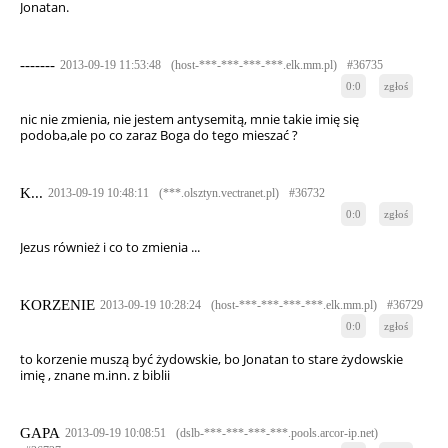
Jonatan.
-------
2013-09-19 11:53:48
(host-***-***-***-***.elk.mm.pl)
#36735
0:0
zgłoś
nic nie zmienia, nie jestem antysemitą, mnie takie imię się
podoba,ale po co zaraz Boga do tego mieszać ?
K...
2013-09-19 10:48:11
(***.olsztyn.vectranet.pl)
#36732
0:0
zgłoś
Jezus również i co to zmienia ...
KORZENIE
2013-09-19 10:28:24
(host-***-***-***-***.elk.mm.pl)
#36729
0:0
zgłoś
to korzenie muszą być żydowskie, bo Jonatan to stare żydowskie
imię , znane m.inn. z biblii
GAPA
2013-09-19 10:08:51
(dslb-***-***-***-***.pools.arcor-ip.net)