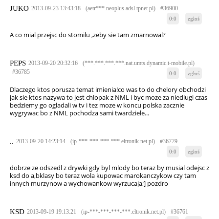
JUKO
2013-09-23 13:43:18
(aetr***.neoplus.adsl.tpnet.pl)
#36900
0:0
zgłoś
A co mial przejsc do stomilu ,zeby sie tam zmarnowal?
PEPS
2013-09-20 20:32:16
(***.***.***.***.nat.umts.dynamic.t-mobile.pl)
#36785
0:0
zgłoś
Dlaczego ktos porusza temat imienia!co was to do chelory obchodzi
jak sie ktos nazywa to jest chlopak z NML i byc moze za niedlugi czas
bedziemy go ogladali w tv i tez moze w koncu polska zacznie
wygrywac bo z NML pochodza sami twardziele...
..
2013-09-20 14:23:14
(ip-***-***-***-***.eltronik.net.pl)
#36779
0:0
zgłoś
dobrze ze odszedl z drywki gdy byl mlody bo teraz by musial odejsc z
ksd do a,bklasy bo teraz wola kupowac marokanczykow czy tam
innych murzynow a wychowankow wyrzucaja;] pozdro
KSD
2013-09-19 19:13:21
(ip-***-***-***-***.eltronik.net.pl)
#36761