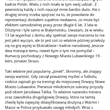
kadrze Polski. Wielu z nich miało w tym swój udział. Z
pewnością każdy z nich nauczył mnie bardzo dużo. Ale z
drugiej strony trzeba spojrzeć na to, że powołanie do
reprezentacji dostałem zupełnie niedawno, co może być
efektem samodzielnej pracy przez długie 6 lat. 3 lata w
Olsztynie i tyle samo w Białymstoku. Uważam, że w wieku
13 lat wyjechać z domu aby spełniać swoje marzenia to nie
jest jakiś wyczyn, ale to jest coś co właśnie później przełoży
się na grę wyżej w Ekstraklasie i kadrze narodowej. Jeszcze
dwa miesiące temu, nawet bym o tym nie pomyślał –
tłumaczy pochodzący z Nowego Miasta Lubawskiego 19-
letni, Jonatan Straus.
Taki właśnie jest popularny „Jonek”. Skromny, ale znający
swoja wartość. Gdy zaczął poważniej myśleć o futbolu,
rodzice zapisali go na treningi do miejscowej Drwęcy Nowe
Miasto Lubawskie. Pierwsze młodzieńcze sukcesy przyszły
pod okiem Jarosława Talika. To właśnie nazwisko trenera
oraz zawodnika drugoligowej Drwęcy, która na tamtą
chwilę była najwyżej sklasyfikowaną drużyną z Warmii i
Mazur w Polsce przykuwało uwagę młodych. Wraz z