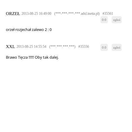
ORZEŁ
2013-08-25 16:49:00
(***-***-***-***.adsl.inetia.pl)
#35561
0:0
zgłoś
orzeł rozjechał zalewo 2 : 0
XXL
2013-08-25 14:55:54
(***.***.***.***)
#35556
0:0
zgłoś
Brawo Tęcza !!!!!! Oby tak dalej.