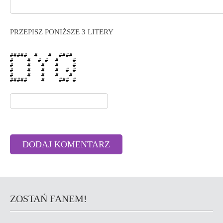
PRZEPISZ PONIŻSZE 3 LITERY
#####  #   #  ####  

#    #  # #  #    # 

#    #   #   #    # 

#    #   #   #  # # 

#    #   #   #   #  

#####    #    ### # 

ZOSTAŃ FANEM!