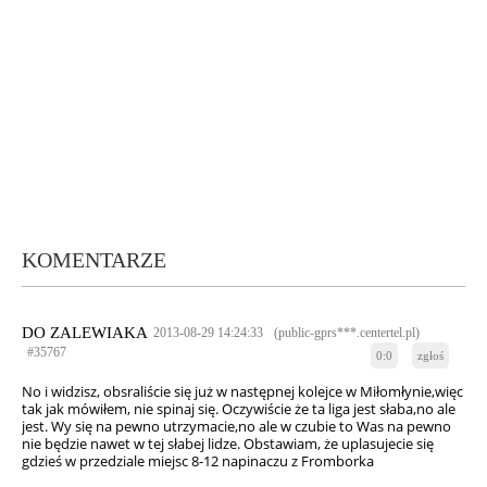
KOMENTARZE
DO ZALEWIAKA
2013-08-29 14:24:33
(public-gprs***.centertel.pl)
#35767
0:0
zgłoś
No i widzisz, obsraliście się już w następnej kolejce w Miłomłynie,więc
tak jak mówiłem, nie spinaj się. Oczywiście że ta liga jest słaba,no ale
jest. Wy się na pewno utrzymacie,no ale w czubie to Was na pewno
nie będzie nawet w tej słabej lidze. Obstawiam, że uplasujecie się
gdzieś w przedziale miejsc 8-12 napinaczu z Fromborka