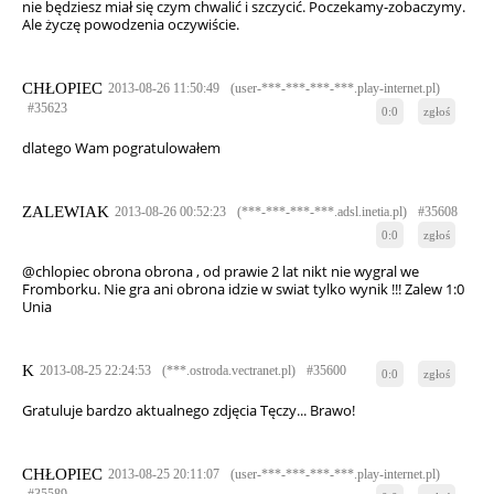
nie będziesz miał się czym chwalić i szczycić. Poczekamy-zobaczymy.
Ale życzę powodzenia oczywiście.
CHŁOPIEC
2013-08-26 11:50:49
(user-***-***-***-***.play-internet.pl)
#35623
0:0
zgłoś
dlatego Wam pogratulowałem
ZALEWIAK
2013-08-26 00:52:23
(***-***-***-***.adsl.inetia.pl)
#35608
0:0
zgłoś
@chlopiec obrona obrona , od prawie 2 lat nikt nie wygral we
Fromborku. Nie gra ani obrona idzie w swiat tylko wynik !!! Zalew 1:0
Unia
K
2013-08-25 22:24:53
(***.ostroda.vectranet.pl)
#35600
0:0
zgłoś
Gratuluje bardzo aktualnego zdjęcia Tęczy... Brawo!
CHŁOPIEC
2013-08-25 20:11:07
(user-***-***-***-***.play-internet.pl)