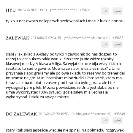
HYU
2013-08-28 10:39:31
(***.***.***.***)
#35686
0:0
zgłoś
tylko u nas dwoch najlepszych szefow paluch i mazur ludzie honoru
ZALEWIAK
2013-08-27 02:34:35
(***-***-***-***.adsl.inetia.pl)
#35655
0:0
zgłoś
slabi ? Jak sklad z A-klasy bo tylko 1 zawodnik do nas doszedl to
raczej to jest sukces takie wyniki. Szczerze ja nie widze roznicy
klasowej miedzy A-klasa a V liga. Sa wyjatki ktore bija wszystkich a
reszta to to samo gowno. Mowisz ze slabi, widziales mecz? z Unia
przyznaje slabo gralismy ale polowa skladu to rezerwy bo trener dal
im szanse na gre. M.in. bramkarz mlodziudki 17sto latek, ktory ma
teraz za soba debiut i czasem pod bramka bylo goraca ale i tez
wyciagnal pare pilek. Mozna powiedziec ze Unia jest slaba bo nie
umie wykorzystac 100% sytuacji gdzie zalew mial jedna i ja
wykorzystal. Dzieki za uwage mistrzu !
DO ZALEWIAK
2013-08-26 20:10:53
(public-gprs***.centertel.pl)
#35649
0:0
zgłoś
stary i tak słabi jesteście,więc się nie spinaj. Na półmetku rozgrywek