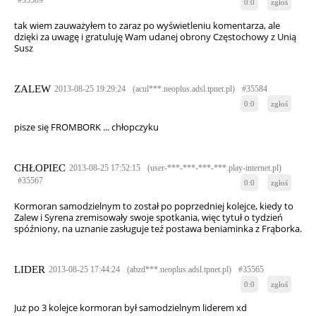
#35589
0:0
zgłoś
tak wiem zauważyłem to zaraz po wyświetleniu komentarza, ale
dzięki za uwagę i gratuluję Wam udanej obrony Częstochowy z Unią
Susz
ZALEW
2013-08-25 19:29:24
(acul***.neoplus.adsl.tpnet.pl)
#35584
0:0
zgłoś
pisze się FROMBORK ... chłopczyku
CHŁOPIEC
2013-08-25 17:52:15
(user-***-***-***-***.play-internet.pl)
#35567
0:0
zgłoś
Kormoran samodzielnym to został po poprzedniej kolejce, kiedy to
Zalew i Syrena zremisowały swoje spotkania, więc tytuł o tydzień
spóźniony, na uznanie zasługuje teź postawa beniaminka z Frąborka.
LIDER
2013-08-25 17:44:24
(abzd***.neoplus.adsl.tpnet.pl)
#35565
0:0
zgłoś
Już po 3 kolejce kormoran był samodzielnym liderem xd