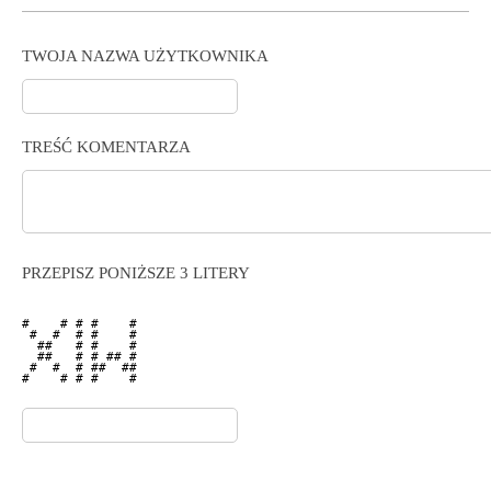
TWOJA NAZWA UŻYTKOWNIKA
TREŚĆ KOMENTARZA
PRZEPISZ PONIŻSZE 3 LITERY
#    # # #    # 

 #  #  # #    # 

  ##   # #    # 

  ##   # # ## # 

 #  #  # ##  ## 

#    # # #    # 
