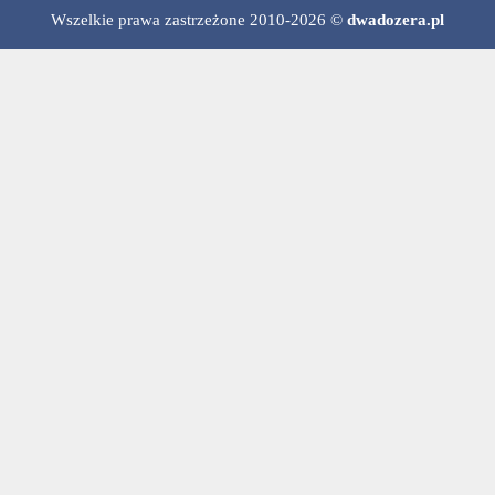
Wszelkie prawa zastrzeżone 2010-2026 ©
dwadozera.pl