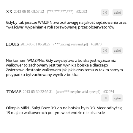
XX
2013-06-01 08:57:52
(***.***.***.***)
#32093
0:0
zgłoś
Gdyby tak jeszcze WMZPN zwrócił uwagę na jakość sędziowania oraz
"właściwe" wypełnianie roli sprawowanej przez obserwatorów
LOUIS
2013-05-31 06:28:27
(***.morag.vectranet.pl)
#32078
0:0
zgłoś
Nie kumam WMZPNu. Gdy zwycięstwo z boiska jest wyższe niż
walkower to zachowany jest ten wynik z boiska a dlaczego
Zwierzewo dostanie walkowera jak jakis czas temu w takim samym
przypadku był zachowany wynik z boiska.
TOMAS
2013-05-30 22:55:31
(acam***.neoplus.adsl.tpnet.pl)
#32074
0:0
zgłoś
Olimpia Miłki - Salęt Boże 0:3 v.o na boisku było 3:3. Mecz odbył się
19 maja o walkowerach po tym weekendzie nie pisaliscie