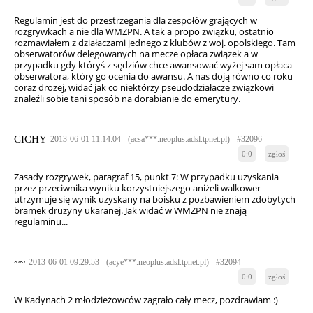
Regulamin jest do przestrzegania dla zespołów grających w
rozgrywkach a nie dla WMZPN. A tak a propo związku, ostatnio
rozmawiałem z działaczami jednego z klubów z woj. opolskiego. Tam
obserwatorów delegowanych na mecze opłaca związek a w
przypadku gdy któryś z sędziów chce awansować wyżej sam opłaca
obserwatora, który go ocenia do awansu. A nas doją równo co roku
coraz drożej, widać jak co niektórzy pseudodziałacze związkowi
znaleźli sobie tani sposób na dorabianie do emerytury.
CICHY
2013-06-01 11:14:04
(acsa***.neoplus.adsl.tpnet.pl)
#32096
0:0
zgłoś
Zasady rozgrywek, paragraf 15, punkt 7: W przypadku uzyskania
przez przeciwnika wyniku korzystniejszego aniżeli walkower -
utrzymuje się wynik uzyskany na boisku z pozbawieniem zdobytych
bramek drużyny ukaranej. Jak widać w WMZPN nie znają
regulaminu...
~~
2013-06-01 09:29:53
(acye***.neoplus.adsl.tpnet.pl)
#32094
0:0
zgłoś
W Kadynach 2 młodzieżowców zagrało cały mecz, pozdrawiam :)