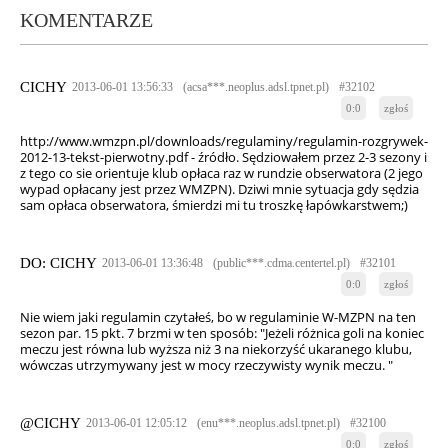
KOMENTARZE
CICHY
2013-06-01 13:56:33
(acsa***.neoplus.adsl.tpnet.pl)
#32102
0:0
zgłoś
http://www.wmzpn.pl/downloads/regulaminy/regulamin-rozgrywek-
2012-13-tekst-pierwotny.pdf - źródło. Sędziowałem przez 2-3 sezony i
z tego co sie orientuje klub opłaca raz w rundzie obserwatora (2 jego
wypad opłacany jest przez WMZPN). Dziwi mnie sytuacja gdy sędzia
sam opłaca obserwatora, śmierdzi mi tu troszkę łapówkarstwem;)
DO: CICHY
2013-06-01 13:36:48
(public***.cdma.centertel.pl)
#32101
0:0
zgłoś
Nie wiem jaki regulamin czytałeś, bo w regulaminie W-MZPN na ten
sezon par. 15 pkt. 7 brzmi w ten sposób: "Jeżeli różnica goli na koniec
meczu jest równa lub wyższa niż 3 na niekorzyść ukaranego klubu,
wówczas utrzymywany jest w mocy rzeczywisty wynik meczu. "
@CICHY
2013-06-01 12:05:12
(enu***.neoplus.adsl.tpnet.pl)
#32100
0:0
zgłoś