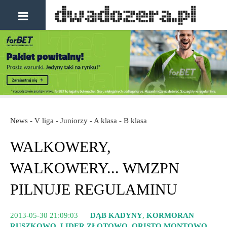
News - V liga - Juniorzy - A klasa - B klasa
WALKOWERY,
WALKOWERY... WMZPN
PILNUJE REGULAMINU
2013-05-30 21:09:03
DĄB KADYNY
,
KORMORAN
RUSZKOWO
,
LIDER ZŁOTOWO
,
ORISTO MONTOWO
,