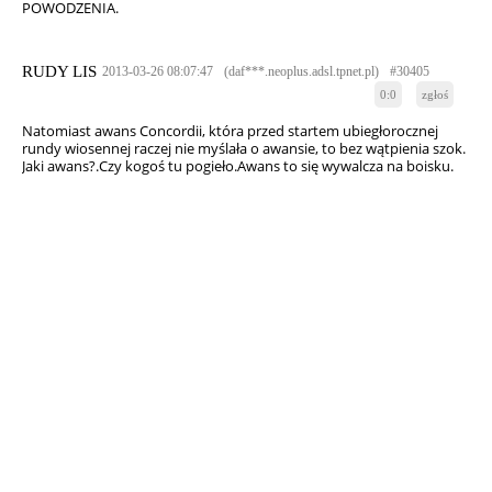
POWODZENIA.
RUDY LIS
2013-03-26 08:07:47
(daf***.neoplus.adsl.tpnet.pl)
#30405
0:0
zgłoś
Natomiast awans Concordii, która przed startem ubiegłorocznej
rundy wiosennej raczej nie myślała o awansie, to bez wątpienia szok.
Jaki awans?.Czy kogoś tu pogieło.Awans to się wywalcza na boisku.