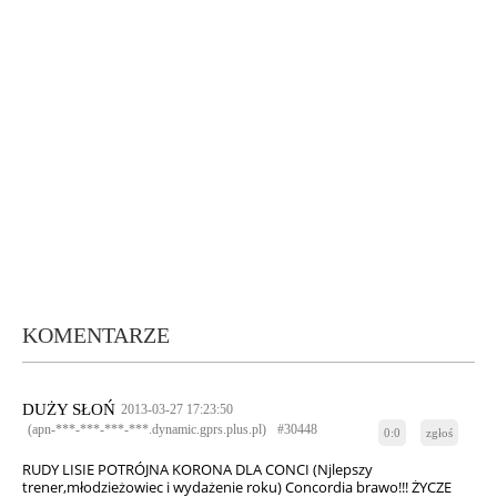
KOMENTARZE
DUŻY SŁOŃ
2013-03-27 17:23:50
(apn-***-***-***-***.dynamic.gprs.plus.pl)
#30448
0:0
zgłoś
RUDY LISIE POTRÓJNA KORONA DLA CONCI (Njlepszy
trener,młodzieżowiec i wydażenie roku) Concordia brawo!!! ŻYCZE