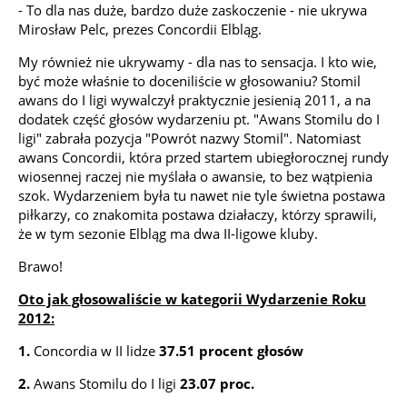
- To dla nas duże, bardzo duże zaskoczenie - nie ukrywa
Mirosław Pelc, prezes Concordii Elbląg.
My również nie ukrywamy - dla nas to sensacja. I kto wie,
być może właśnie to doceniliście w głosowaniu? Stomil
awans do I ligi wywalczył praktycznie jesienią 2011, a na
dodatek część głosów wydarzeniu pt. "Awans Stomilu do I
ligi" zabrała pozycja "Powrót nazwy Stomil". Natomiast
awans Concordii, która przed startem ubiegłorocznej rundy
wiosennej raczej nie myślała o awansie, to bez wątpienia
szok. Wydarzeniem była tu nawet nie tyle świetna postawa
piłkarzy, co znakomita postawa działaczy, którzy sprawili,
że w tym sezonie Elbląg ma dwa II-ligowe kluby.
Brawo!
Oto jak głosowaliście w kategorii Wydarzenie Roku
2012:
1.
Concordia w II lidze
37.51 procent głosów
2.
Awans Stomilu do I ligi
23.07 proc.