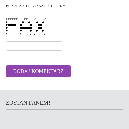
PRZEPISZ PONIŻSZE 3 LITERY
######   ##   #    # 

#       #  #   #  #  

#####  #    #   ##   

#      ######   ##   

#      #    #  #  #  

#      #    # #    # 

ZOSTAŃ FANEM!