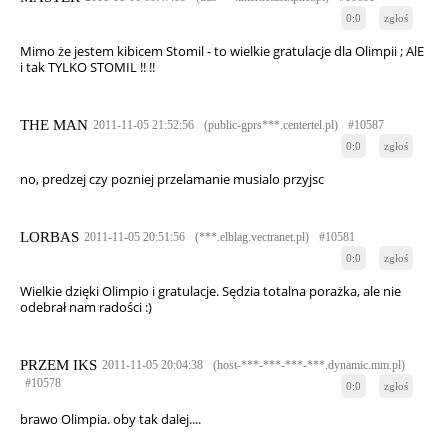
0:0
zgłoś
Mimo że jestem kibicem Stomil - to wielkie gratulacje dla Olimpii ; AlE
i tak TYLKO STOMIL !! !!
THE MAN
2011-11-05 21:52:56
(public-gprs***.centertel.pl)
#10587
0:0
zgłoś
no, predzej czy pozniej przelamanie musialo przyjsc
LORBAS
2011-11-05 20:51:56
(***.elblag.vectranet.pl)
#10581
0:0
zgłoś
Wielkie dzięki Olimpio i gratulacje. Sędzia totalna porażka, ale nie
odebrał nam radości :)
PRZEM IKS
2011-11-05 20:04:38
(host-***-***-***-***.dynamic.mm.pl)
#10578
0:0
zgłoś
brawo Olimpia. oby tak dalej....