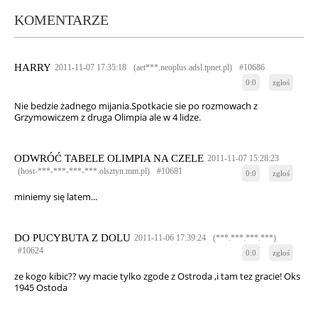
KOMENTARZE
HARRY
2011-11-07 17:35:18
(aet***.neoplus.adsl.tpnet.pl)
#10686
0:0
zgłoś
Nie bedzie żadnego mijania.Spotkacie sie po rozmowach z
Grzymowiczem z druga Olimpia ale w 4 lidze.
ODWRÓĆ TABELE OLIMPIA NA CZELE
2011-11-07 15:28:23
(host-***-***-***-***.olsztyn.mm.pl)
#10681
0:0
zgłoś
miniemy się latem...
DO PUCYBUTA Z DOLU
2011-11-06 17:39:24
(***.***.***.***)
#10624
0:0
zgłoś
ze kogo kibic?? wy macie tylko zgode z Ostroda ,i tam tez gracie! Oks
1945 Ostoda