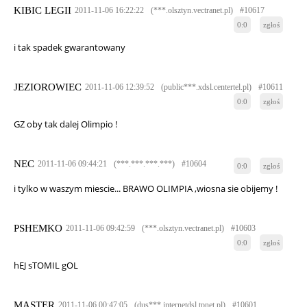
KIBIC LEGII
2011-11-06 16:22:22
(***.olsztyn.vectranet.pl)
#10617
0:0
zgłoś
i tak spadek gwarantowany
JEZIOROWIEC
2011-11-06 12:39:52
(public***.xdsl.centertel.pl)
#10611
0:0
zgłoś
GZ oby tak dalej Olimpio !
NEC
2011-11-06 09:44:21
(***.***.***.***)
#10604
0:0
zgłoś
i tylko w waszym miescie... BRAWO OLIMPIA ,wiosna sie obijemy !
PSHEMKO
2011-11-06 09:42:59
(***.olsztyn.vectranet.pl)
#10603
0:0
zgłoś
hEJ sTOMIL gOL
MASTER
2011-11-06 00:47:05
(dus***.internetdsl.tpnet.pl)
#10601