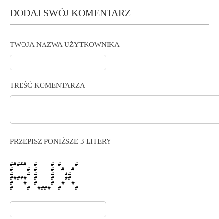
DODAJ SWÓJ KOMENTARZ
TWOJA NAZWA UŻYTKOWNIKA
TREŚĆ KOMENTARZA
PRZEPISZ PONIŻSZE 3 LITERY
#####  #    # #    # 

#    # #    #  #  #  

#    # #    #   ##   

#####  #    #   ##   

#   #  #    #  #  #  

#    #  ####  #    # 
