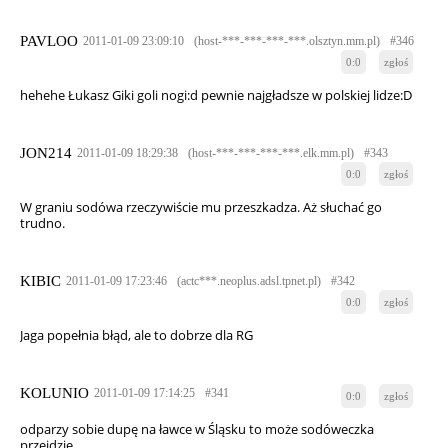
PAVLOO
2011-01-09 23:09:10
(host-***-***-***-***.olsztyn.mm.pl)
#346
0:0
zgłoś
hehehe Łukasz Giki goli nogi:d pewnie najgładsze w polskiej lidze:D
JON214
2011-01-09 18:29:38
(host-***-***-***-***.elk.mm.pl)
#343
0:0
zgłoś
W graniu sodówa rzeczywiście mu przeszkadza. Aż słuchać go
trudno.
KIBIC
2011-01-09 17:23:46
(actc***.neoplus.adsl.tpnet.pl)
#342
0:0
zgłoś
Jaga popełnia błąd, ale to dobrze dla RG
KOLUNIO
2011-01-09 17:14:25
#341
0:0
zgłoś
odparzy sobie dupę na ławce w Śląsku to może sodóweczka
przejdzie