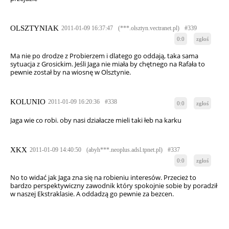
OLSZTYNIAK
2011-01-09 16:37:47
(***.olsztyn.vectranet.pl)
#339
0:0
zgłoś
Ma nie po drodze z Probierzem i dlatego go oddają, taka sama
sytuacja z Grosickim. Jeśli Jaga nie miała by chętnego na Rafała to
pewnie został by na wiosnę w Olsztynie.
KOLUNIO
2011-01-09 16:20:36
#338
0:0
zgłoś
Jaga wie co robi. oby nasi działacze mieli taki łeb na karku
XKX
2011-01-09 14:40:50
(abyh***.neoplus.adsl.tpnet.pl)
#337
0:0
zgłoś
No to widać jak Jaga zna się na robieniu interesów. Przecież to
bardzo perspektywiczny zawodnik który spokojnie sobie by poradził
w naszej Ekstraklasie. A oddadzą go pewnie za bezcen.