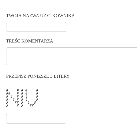
TWOJA NAZWA UŻYTKOWNIKA
TREŚĆ KOMENTARZA
PRZEPISZ PONIŻSZE 3 LITERY
#    # # #    # 

##   # # #    # 

# #  # # #    # 

#  # # # #    # 

#   ## #  #  #  

#    # #   ##   
