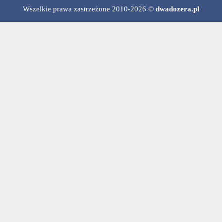
Wszelkie prawa zastrzeżone 2010-2026 ©
dwadozera.pl