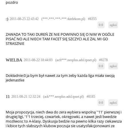
pozdro
:)
2011-08-25 22:43:42
(***-***-***-***.tktelekom.pl)
#8355
0:0
zgłoś
ZAWADA TO TAKI DUREŃ ŻE NIE POWINNO SIĘ O NIM W OGÓLE
PISAĆ NO ALE NIECH TAM FACET SIĘ SZCZYCI ALE ŻAL MI GO
STRASZNIE
WIELBA
2011-08-22 18:44:03
(acft***.neoplus.adsl.tpnet.pl)
#8278
0:0
zgłoś
Dokładnie:0 ja bym był nawet za tym żeby każda liga miała swoją
jedenastke
11
2011-08-21 12:32:24
(ack***.neoplus.adsl.tpnet.pl)
#8185
0:0
zgłoś
Moja propozycja, niech dwa do zera wybiera wspolną ''11' pierwszej i
drugiej ligi, '1'1 trzeciej, czwartek, okregowki, a nawet jesli bwedzie
mozliwosc to A-klasy. Dyskusja bedzie na pewno kilka razy ciekawsza
i kibice tych slabszych klubow poczuja sie usatysfakcjonowani ze