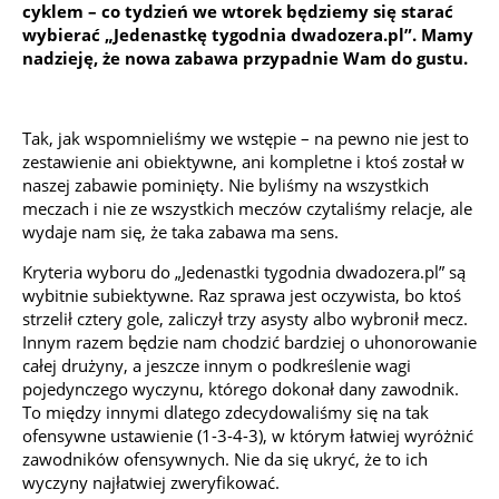
cyklem – co tydzień we wtorek będziemy się starać
wybierać „Jedenastkę tygodnia dwadozera.pl”. Mamy
nadzieję, że nowa zabawa przypadnie Wam do gustu.
Tak, jak wspomnieliśmy we wstępie – na pewno nie jest to
zestawienie ani obiektywne, ani kompletne i ktoś został w
naszej zabawie pominięty. Nie byliśmy na wszystkich
meczach i nie ze wszystkich meczów czytaliśmy relacje, ale
wydaje nam się, że taka zabawa ma sens.
Kryteria wyboru do „Jedenastki tygodnia dwadozera.pl” są
wybitnie subiektywne. Raz sprawa jest oczywista, bo ktoś
strzelił cztery gole, zaliczył trzy asysty albo wybronił mecz.
Innym razem będzie nam chodzić bardziej o uhonorowanie
całej drużyny, a jeszcze innym o podkreślenie wagi
pojedynczego wyczynu, którego dokonał dany zawodnik.
To między innymi dlatego zdecydowaliśmy się na tak
ofensywne ustawienie (1-3-4-3), w którym łatwiej wyróżnić
zawodników ofensywnych. Nie da się ukryć, że to ich
wyczyny najłatwiej zweryfikować.