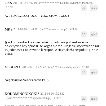
OKS
2011-08-16 17:07:09
(***.***.***.***.nat.umts.dynamic.t-mobile.pl)
#7993
0:0
zgłoś
AVE ŁUKASZ SUCHOCKI. TYLKO STOMIL OKS!!!
MKS
2011-08-16 15:44:31
(pm***.matcom.com.pl)
#7989
0:0
zgłoś
@kokominodikokis Pisze redaktor że to nie jest zestawienie
obiektywne a ty spinasz, że kogoś nie ma.. Najlepiej wystawić od razu
10 jedenastek bo zawodnik zespołu A się znalazł a zespołu B już nie i
płacz..
VEGORIA
2011-08-16 15:26:47
(ahe***.internetdsl.tpnet.pl)
#7988
0:0
zgłoś
całą drużyna Vegorii za walke! ;)
KOKOMINODIKOKIS
2011-08-16 15:24:32
(host-***-***-***-***.dynamic.mm.pl)
#7987
0:0
zgłoś