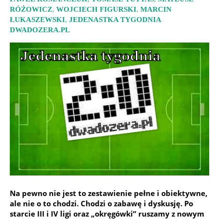
RÓŻOWICZ
,
WOJCIECH FIGURSKI
,
MARCIN
ŁUKASZEWSKI
,
JEDENASTKA TYGODNIA
DWADOZERA.PL
Na pewno nie jest to zestawienie pełne i obiektywne,
ale nie o to chodzi. Chodzi o zabawę i dyskusję. Po
starcie III i IV ligi oraz „okręgówki” ruszamy z nowym