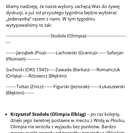
Mamy nadzieję, że nasze wybory zachęcą Was do żywej
dyskusji, a już od przyszłego tygodnia będzie wybierać
„Jedenastkę” razem z nami. W tym tygodniu
wytypowaliśmy to tak:
------------------------------Stodoła (Olimpia)---------------------------
---
-------Jarząbek (Pisa)-------Lachowski (Granica)-------Safarjan
(Płomień)----------
Suchocki (OKS 1945)-----Zawada (Barkas)-----Romańczuk
(Orlęta)-----Różowicz (Błękitni)
-------Tuttas (Znicz)-------Figurski (Jeziorak)-------Łukaszewski
(Błękitni)-------
Krzysztof Stodoła (Olimpia Elbląg)
– po raz kolejny,
dzięki jego świetnej postawie w meczu z Wisłą w Płocku,
Olimpia nie wróciła z wyjazdu bez punktów. Bardzo
mocny punkt zespołu od początku przygody z elbląskim