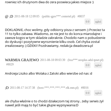
rowniez ich drużynom dwa do zera poswieca jakies miejsce :)
@ ;D
2011-08-18 12:09:05
(public-gprs***.centertel.pl)
#8037
0:0
zgłoś
DOKLADNIE, choc wolimy, gdy odbiorcy pisza z sensem ;) Przeciez ta
11 to tylko zabawa. Wiadomo, ze nie jest to do konca miarodajne i
zawsze kogos w tym skladzie zabraknie. Chodzilo nam o pobudzenie
do dyskusji i pozytywne wyroznienie kilku osob. Cel chyba zostal
zrealizowany ;) DZIEKI! Pozdrawiamy, redakcja dwadozera.pl
WARMIA GRAJEWO
2011-08-18 09:03:39
(bxo***.neoplus.adsl.tpnet.pl)
#8029
0:0
zgłoś
Andrzeja Liszko albo Wolaka z Zatoki albo wierzbe od nas :d
;D
2011-08-17 14:37:38
(host-***-***-***-***.elk.mm.pl)
#8016
0:0
zgłoś
ale chyba właśnie o to chodzi działaczom tej strony.. żeby serwis żył
nawet jeśli mają to być takie głupie wypisywania:D