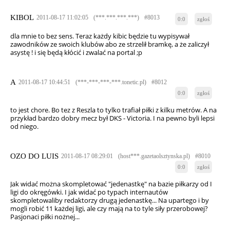
KIBOL
2011-08-17 11:02:05
(***.***.***.***)
#8013
0:0
zgłoś
dla mnie to bez sens. Teraz każdy kibic będzie tu wypisywał
zawodników ze swoich klubów abo ze strzelił bramkę, a że zaliczył
asystę ! i się będą kłócić i zwalać na portal ;p
A
2011-08-17 10:44:51
(***-***-***-***.tonetic.pl)
#8012
0:0
zgłoś
to jest chore. Bo tez z Reszla to tylko trafiał piłki z kilku metrów. A na
przykład bardzo dobry mecz był DKS - Victoria. I na pewno byli lepsi
od niego.
OZO DO LUIS
2011-08-17 08:29:01
(host***.gazetaolsztynska.pl)
#8010
0:0
zgłoś
Jak widać można skompletować "jedenastkę" na bazie piłkarzy od I
ligi do okręgówki. I jak widać po typach internautów
skompletowaliby redaktorzy drugą jedenastkę... Na upartego i by
mogli robić 11 każdej ligi, ale czy mają na to tyle siły przerobowej?
Pasjonaci piłki nożnej...