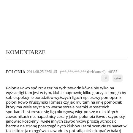
KOMENTARZE
POLONIA
2011-08-25 22:51:45
(***-***-***-***.tktelekom.pl)
#8357
0:0
zgłoś
Polonia Iłowo spójrzcie też na tych zawodników a nie tylko na
wyższe ligi tam jest w tym, klubie naprawdę kilku graczy co mogło by
sobie spokojnie poradziś w wyższych ligach np. prawy pomopcnik
poloni Iłowo Kruszyński Tomasz czy jak mu tam na imię pomocnik
który ma wiele asyst a co ważne strzela bramki w ostatnich
spotkanich isteresuje się ligą okręgową więc poisze o niektórych
zawodnikach np. napastnicy cezary jakim polonoia iłowo , szypulscy
janowiec kościelny i wiele innych zawodników proszę wchodzić
bacznie na stronę poszczególnych klubów i sami ocenicie że nawet w
takiej lidze ja okręgówka zawodnicy potrafią nieżle kopać w bala :)