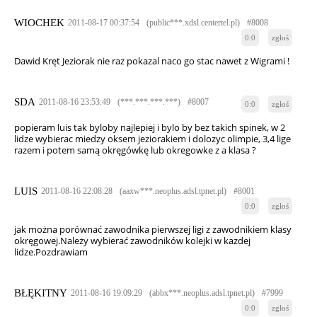
WIOCHEK
2011-08-17 00:37:54
(public***.xdsl.centertel.pl)
#8008
0:0
zgłoś
Dawid Kręt Jeziorak nie raz pokazal naco go stac nawet z Wigrami !
SDA
2011-08-16 23:53:49
(***.***.***.***)
#8007
0:0
zgłoś
popieram luis tak byloby najlepiej i bylo by bez takich spinek, w 2
lidze wybierac miedzy oksem jeziorakiem i dolozyc olimpie, 3,4 lige
razem i potem samą okręgówkę lub okregowke z a klasa ?
LUIS
2011-08-16 22:08:28
(aaxw***.neoplus.adsl.tpnet.pl)
#8001
0:0
zgłoś
jak można porównać zawodnika pierwszej ligi z zawodnikiem klasy
okręgowej.Należy wybierać zawodników kolejki w kazdej
lidze.Pozdrawiam
BŁĘKITNY
2011-08-16 19:09:29
(abbx***.neoplus.adsl.tpnet.pl)
#7999
0:0
zgłoś