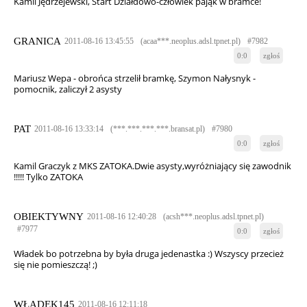
Kamil Jędrzejewski, Start Działdowo-człowiek pająk w bramce!
GRANICA
2011-08-16 13:45:55
(acaa***.neoplus.adsl.tpnet.pl)
#7982
0:0
zgłoś
Mariusz Wepa - obrońca strzelił bramkę, Szymon Nałysnyk -
pomocnik, zaliczył 2 asysty
PAT
2011-08-16 13:33:14
(***.***.***.***.bransat.pl)
#7980
0:0
zgłoś
Kamil Graczyk z MKS ZATOKA.Dwie asysty,wyróżniający się zawodnik
!!!!! Tylko ZATOKA
OBIEKTYWNY
2011-08-16 12:40:28
(acsh***.neoplus.adsl.tpnet.pl)
#7977
0:0
zgłoś
Władek bo potrzebna by była druga jedenastka :) Wszyscy przecież
się nie pomieszczą! ;)
WŁADEK145
2011-08-16 12:11:18