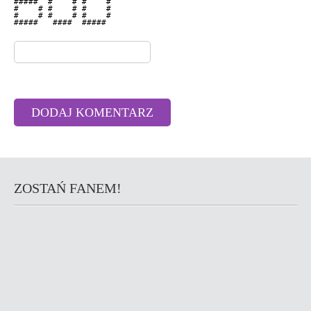
#####  #    # #    # 

#    # #    # #    # 

#    # #    # #    # 

#####   ####  #####  

ZOSTAŃ FANEM!