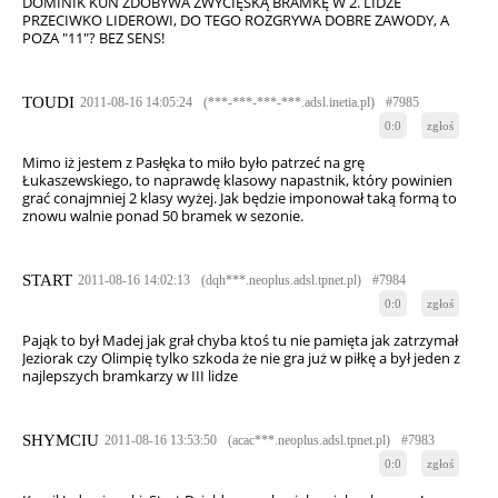
DOMINIK KUN ZDOBYWA ZWYCIĘSKĄ BRAMKĘ W 2. LIDZE
PRZECIWKO LIDEROWI, DO TEGO ROZGRYWA DOBRE ZAWODY, A
POZA "11"? BEZ SENS!
TOUDI
2011-08-16 14:05:24
(***-***-***-***.adsl.inetia.pl)
#7985
0:0
zgłoś
Mimo iż jestem z Pasłęka to miło było patrzeć na grę
Łukaszewskiego, to naprawdę klasowy napastnik, który powinien
grać conajmniej 2 klasy wyżej. Jak będzie imponował taką formą to
znowu walnie ponad 50 bramek w sezonie.
START
2011-08-16 14:02:13
(dqh***.neoplus.adsl.tpnet.pl)
#7984
0:0
zgłoś
Pająk to był Madej jak grał chyba ktoś tu nie pamięta jak zatrzymał
Jeziorak czy Olimpię tylko szkoda że nie gra już w piłkę a był jeden z
najlepszych bramkarzy w III lidze
SHYMCIU
2011-08-16 13:53:50
(acac***.neoplus.adsl.tpnet.pl)
#7983
0:0
zgłoś