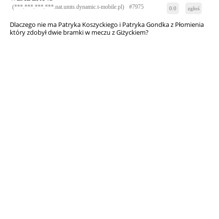
(***.***.***.***.nat.umts.dynamic.t-mobile.pl)
#7975
0:0
zgłoś
Dlaczego nie ma Patryka Koszyckiego i Patryka Gondka z Płomienia
który zdobył dwie bramki w meczu z Giżyckiem?