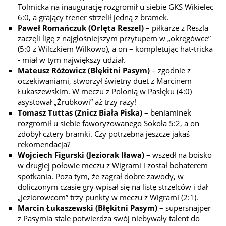
Tolmicka na inaugurację rozgromił u siebie GKS Wikielec
6:0, a grający trener strzelił jedną z bramek.
Paweł Romańczuk (Orlęta Reszel)
– piłkarze z Reszla
zaczęli ligę z najgłośniejszym przytupem w „okręgówce”
(5:0 z Wilczkiem Wilkowo), a on – kompletując hat-tricka
- miał w tym największy udział.
Mateusz Różowicz (Błękitni Pasym)
– zgodnie z
oczekiwaniami, stworzył świetny duet z Marcinem
Łukaszewskim. W meczu z Polonią w Pasłęku (4:0)
asystował „Źrubkowi” aż trzy razy!
Tomasz Tuttas (Znicz Biała Piska)
– beniaminek
rozgromił u siebie faworyzowanego Sokoła 5:2, a on
zdobył cztery bramki. Czy potrzebna jeszcze jakaś
rekomendacja?
Wojciech Figurski (Jeziorak Iława)
– wszedł na boisko
w drugiej połowie meczu z Wigrami i został bohaterem
spotkania. Poza tym, że zagrał dobre zawody, w
doliczonym czasie gry wpisał się na listę strzelców i dał
„Jeziorowcom” trzy punkty w meczu z Wigrami (2:1).
Marcin Łukaszewski (Błękitni Pasym)
– supersnajper
z Pasymia stale potwierdza swój niebywały talent do