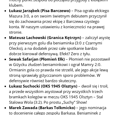
klubem.
Łukasz Jarząbek (Pisa Barczewo)
– Pisa ograła ełckiego
Mazura 3:0, a on swoim świetnym debiutem przyczynił
się do zachowania przez ekipę z Barczewa czystego
konta. W naszym ustawieniu z konieczności na prawej
stronie.
Mateusz Lachowski (Granica Kętrzyn)
– zaliczył asystę
przy pierwszym golu dla beniaminka (3:0 z Czarnymi
Olecko), a na dodatek przez całe spotkanie bardzo
dobrze kierował defensywą. Efekt? Zero z tyłu.
Sewak Safarjan (Płomień Ełk)
– Płomień nie pozostawił
w Giżycku złudzeń beniaminkowi i ograł Mamry 2:0.
Ormianin gola co prawda nie strzelił, ale jego akcje lewą
stroną sprawiały giżycczanom sporo problemów. W
defensywie również bardzo skuteczny.
Łukasz Suchocki (OKS 1945 Olsztyn)
– dwoił się i troił,
a przede wszystkim asystował przy wszystkich trzech
bramkach kolegów w meczu OKS 1945 Olsztyn – Stal
Stalowa Wola (3:2). Po prostu „Suchy” Show!
Marek Zawada (Barkas Tolkmicko)
– jego nominacja
to docenienie całego zespołu Barkasa. Beniaminek z