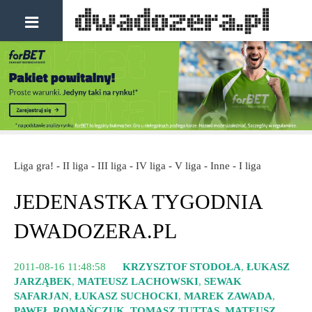
Liga gra! - II liga - III liga - IV liga - V liga - Inne - I liga
JEDENASTKA TYGODNIA
DWADOZERA.PL
2011-08-16 11:48:58
KRZYSZTOF STODOŁA
,
ŁUKASZ
JARZĄBEK
,
MATEUSZ LACHOWSKI
,
SEWAK
SAFARJAN
,
ŁUKASZ SUCHOCKI
,
MAREK ZAWADA
,
PAWEŁ ROMAŃCZUK
,
TOMASZ TUTTAS
,
MATEUSZ