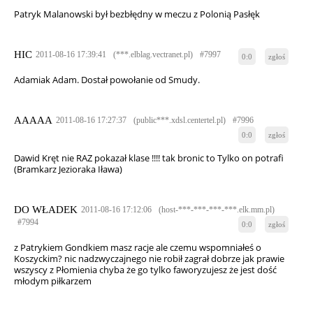
Patryk Malanowski był bezbłędny w meczu z Polonią Pasłęk
HIC
2011-08-16 17:39:41
(***.elblag.vectranet.pl)
#7997
0:0
zgłoś
Adamiak Adam. Dostał powołanie od Smudy.
AAAAA
2011-08-16 17:27:37
(public***.xdsl.centertel.pl)
#7996
0:0
zgłoś
Dawid Kręt nie RAZ pokazał klase !!!! tak bronic to Tylko on potrafi
(Bramkarz Jezioraka Iława)
DO WŁADEK
2011-08-16 17:12:06
(host-***-***-***-***.elk.mm.pl)
#7994
0:0
zgłoś
z Patrykiem Gondkiem masz racje ale czemu wspomniałeś o
Koszyckim? nic nadzwyczajnego nie robił zagrał dobrze jak prawie
wszyscy z Płomienia chyba że go tylko faworyzujesz że jest dość
młodym piłkarzem