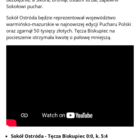
Sokołowi puchar.
Sokół Ostróda będzie reprezentował województwo
warmińsko-mazurskie w najnowszej edycji Pucharu Polski
oraz zgarnął 50 tysięcy złotych. Tęcza Biskupiec na
pocieszenie otrzymała kwotę o połowę mniejszą.
Sokół Ostróda - Tęcza Biskupiec 0:0, k. 5:4