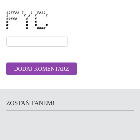
###### #   #  ####  

#       # #  #    # 

#####    #   #      

#        #   #      

#        #   #    # 

#        #    ####  

ZOSTAŃ FANEM!