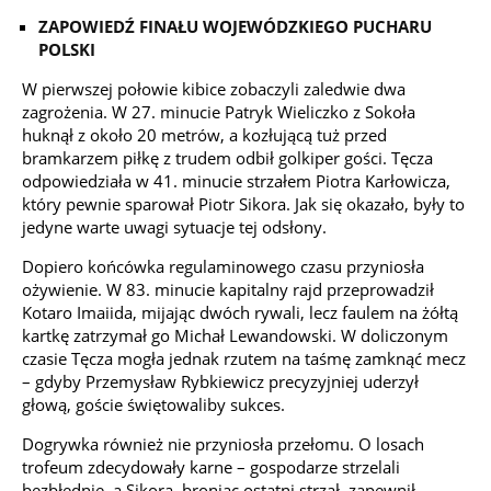
ZAPOWIEDŹ FINAŁU WOJEWÓDZKIEGO PUCHARU
POLSKI
W pierwszej połowie kibice zobaczyli zaledwie dwa
zagrożenia. W 27. minucie Patryk Wieliczko z Sokoła
huknął z około 20 metrów, a kozłującą tuż przed
bramkarzem piłkę z trudem odbił golkiper gości. Tęcza
odpowiedziała w 41. minucie strzałem Piotra Karłowicza,
który pewnie sparował Piotr Sikora. Jak się okazało, były to
jedyne warte uwagi sytuacje tej odsłony.
Dopiero końcówka regulaminowego czasu przyniosła
ożywienie. W 83. minucie kapitalny rajd przeprowadził
Kotaro Imaiida, mijając dwóch rywali, lecz faulem na żółtą
kartkę zatrzymał go Michał Lewandowski. W doliczonym
czasie Tęcza mogła jednak rzutem na taśmę zamknąć mecz
– gdyby Przemysław Rybkiewicz precyzyjniej uderzył
głową, goście świętowaliby sukces.
Dogrywka również nie przyniosła przełomu. O losach
trofeum zdecydowały karne – gospodarze strzelali
bezbłędnie, a Sikora, broniąc ostatni strzał, zapewnił