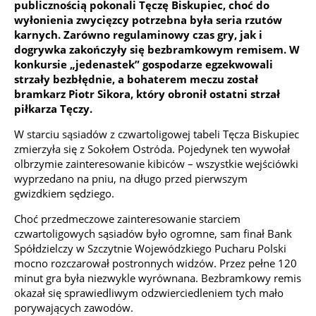
publicznością pokonali Tęczę Biskupiec, choć do
wyłonienia zwycięzcy potrzebna była seria rzutów
karnych. Zarówno regulaminowy czas gry, jak i
dogrywka zakończyły się bezbramkowym remisem. W
konkursie „jedenastek” gospodarze egzekwowali
strzały bezbłędnie, a bohaterem meczu został
bramkarz Piotr Sikora, który obronił ostatni strzał
piłkarza Tęczy.
W starciu sąsiadów z czwartoligowej tabeli Tęcza Biskupiec
zmierzyła się z Sokołem Ostróda. Pojedynek ten wywołał
olbrzymie zainteresowanie kibiców – wszystkie wejściówki
wyprzedano na pniu, na długo przed pierwszym
gwizdkiem sędziego.
Choć przedmeczowe zainteresowanie starciem
czwartoligowych sąsiadów było ogromne, sam finał Bank
Spółdzielczy w Szczytnie Wojewódzkiego Pucharu Polski
mocno rozczarował postronnych widzów. Przez pełne 120
minut gra była niezwykle wyrównana. Bezbramkowy remis
okazał się sprawiedliwym odzwierciedleniem tych mało
porywających zawodów.