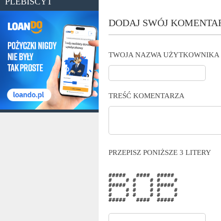
PLEBISCYT
DODAJ SWÓJ KOMENTA
TWOJA NAZWA UŻYTKOWNIKA
TREŚĆ KOMENTARZA
PRZEPISZ PONIŻSZE 3 LITERY
#####   ####  #####  

#    # #    # #    # 

#####  #    # #####  

#    # #    # #    # 

#    # #    # #    # 

#####   ####  #####  
