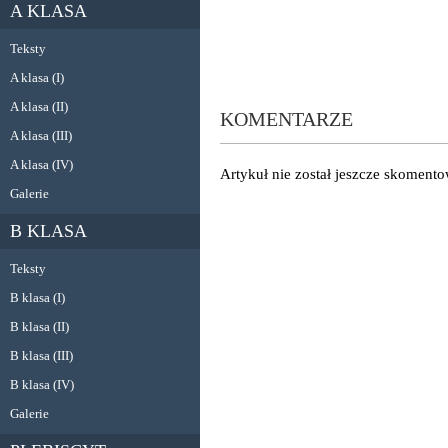
A KLASA
Teksty
A klasa (I)
A klasa (II)
KOMENTARZE
A klasa (III)
A klasa (IV)
Artykuł nie został jeszcze skoment
Galerie
B KLASA
Teksty
B klasa (I)
B klasa (II)
B klasa (III)
B klasa (IV)
Galerie