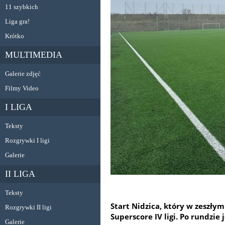
11 szybkich
Liga gra!
Krótko
MULTIMEDIA
Galerie zdjęć
Filmy Video
I LIGA
Teksty
Rozgrywki I ligi
Galerie
II LIGA
Teksty
Start Nidzica, który w zeszłym 
Rozgrywki II ligi
Superscore IV ligi. Po rundzi
Galerie