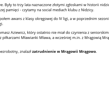
we. Były to trzy lata naznaczone złotymi zgłoskami w historii nidzi
ej pamięci - czytamy na social mediach klubu z Nidzicy.
połem awans z klasy okręgowej do IV ligi, a w poprzednim sezon
i.
asz Aziewicz, który ostatnio nie miał do czynienia z seniorskim
ł z piłkarzami Mławianki Mława, a wcześniej m.in. z Mrągowią M
bezrobotny, znalazł
zatrudnienie w Mrągowii Mrągowo
.