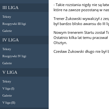
- Takie rozstania nigdy nie są łat
III LIGA
które na zawsze pozostaną w nasz
Teksty
Trener Żukowski wywalczył z zes
był bardzo blisko awansu do III lig
Rozgrywki III ligi
Galerie
Nowym trenerem Startu został Tom
Ostatnio kilka lat temu pracowa
IV LIGA
Olsztyn.
Teksty
Czesław Żukowski długo nie był 
Rozgrywki IV ligi
Galerie
V LIGA
Teksty
V liga (I)
Galerie
V liga (II)