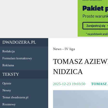
DWADOZERA.PL
News - IV liga
Redakcja
Formularz kontaktowy
TOMASZ AZIEW
Reklama
NIDZICA
TEKSTY
Opinie
2025-12-23 19:03:50
TOMASZ 
Newsy
Temat dwadozera.pl
Rozmowy