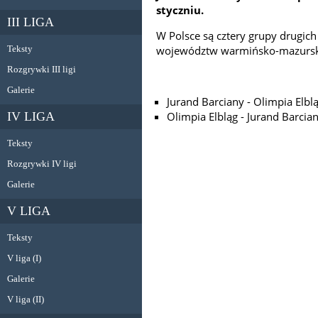
styczniu.
III LIGA
W Polsce są cztery grupy drugich 
województw warmińsko-mazurskie
Teksty
Rozgrywki III ligi
Galerie
Jurand Barciany - Olimpia Elblą
Olimpia Elbląg - Jurand Barcian
IV LIGA
Teksty
Rozgrywki IV ligi
Galerie
V LIGA
Teksty
V liga (I)
Galerie
V liga (II)