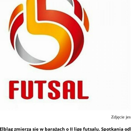
Zdjęcie jes
lbląg zmierzą się w barażach o II ligę futsalu. Spotkania o