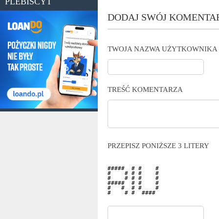
PLEBISCYT
DODAJ SWÓJ KOMENTA
TWOJA NAZWA UŻYTKOWNIKA
TREŚĆ KOMENTARZA
PRZEPISZ PONIŻSZE 3 LITERY
#####  # #    # 

#    # # #    # 

#    # # #    # 

#####  # #    # 

#   #  # #    # 

#    # #  ####  
