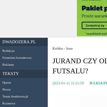
DWADOZERA.PL
Krótko - Inne
Redakcja
Formularz kontaktowy
JURAND CZY OL
Reklama
FUTSALU?
TEKSTY
Opinie
2023-01-11 11:11:59
II LIGA 
Newsy
Temat dwadozera.pl
Rozmowy