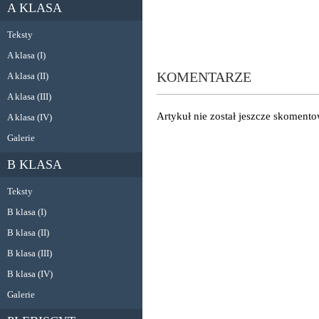
A KLASA
Teksty
A klasa (I)
KOMENTARZE
A klasa (II)
A klasa (III)
Artykuł nie został jeszcze skoment
A klasa (IV)
Galerie
B KLASA
Teksty
B klasa (I)
B klasa (II)
B klasa (III)
B klasa (IV)
Galerie