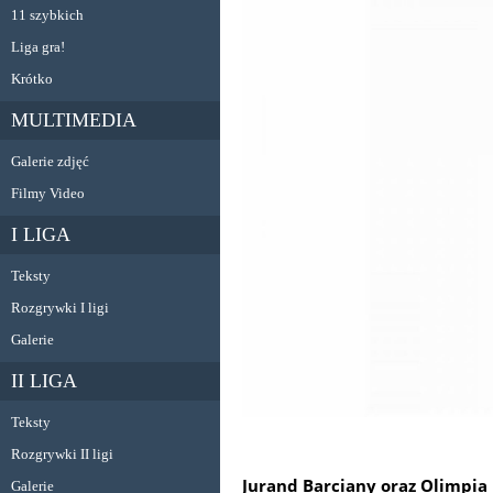
11 szybkich
Liga gra!
Krótko
MULTIMEDIA
Galerie zdjęć
Filmy Video
I LIGA
Teksty
Rozgrywki I ligi
Galerie
II LIGA
Teksty
Rozgrywki II ligi
Jurand Barciany oraz Olimpia E
Galerie