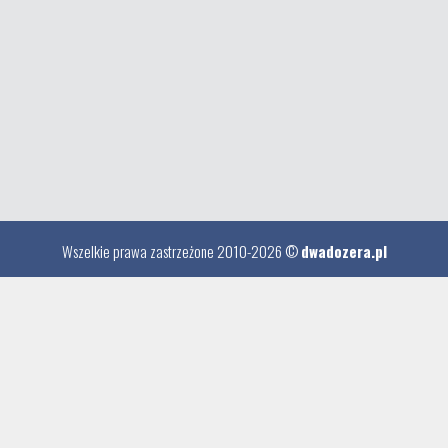
Wszelkie prawa zastrzeżone 2010-2026 ©
dwadozera.pl