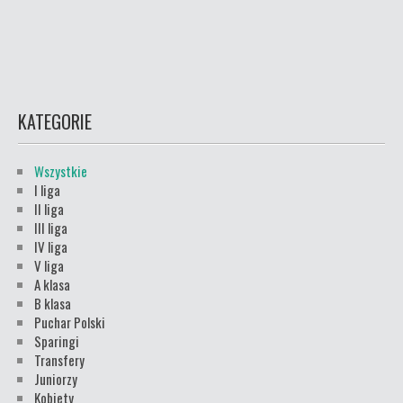
KATEGORIE
Wszystkie
I liga
II liga
III liga
IV liga
V liga
A klasa
B klasa
Puchar Polski
Sparingi
Transfery
Juniorzy
Kobiety