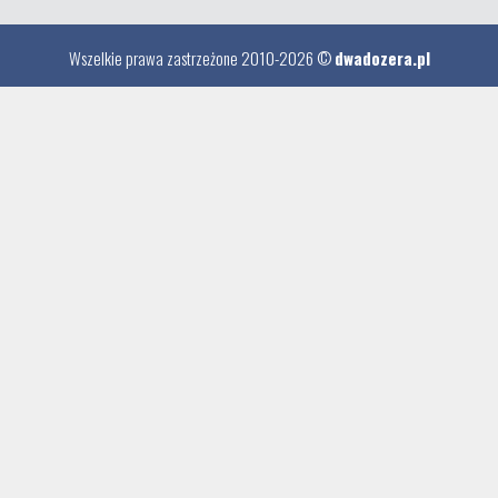
Wszelkie prawa zastrzeżone 2010-2026 ©
dwadozera.pl