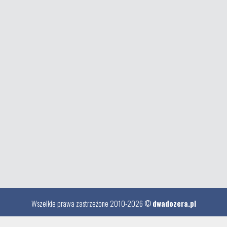
Wszelkie prawa zastrzeżone 2010-2026 ©
dwadozera.pl