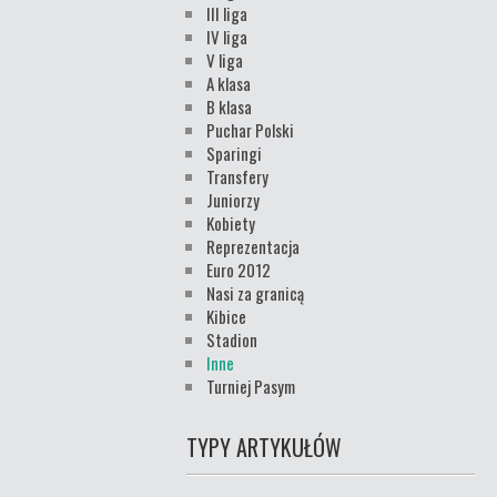
III liga
IV liga
V liga
A klasa
B klasa
Puchar Polski
Sparingi
Transfery
Juniorzy
Kobiety
Reprezentacja
Euro 2012
Nasi za granicą
Kibice
Stadion
Inne
Turniej Pasym
TYPY ARTYKUŁÓW