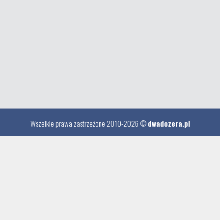
Wszelkie prawa zastrzeżone 2010-2026 ©
dwadozera.pl