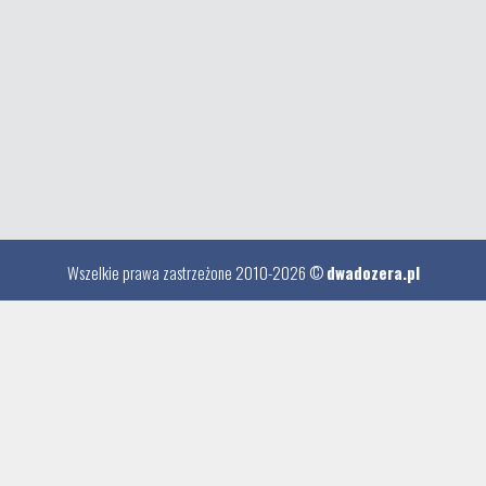
Wszelkie prawa zastrzeżone 2010-2026 ©
dwadozera.pl