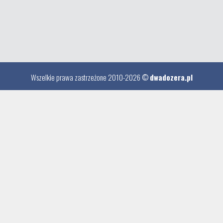
Wszelkie prawa zastrzeżone 2010-2026 ©
dwadozera.pl