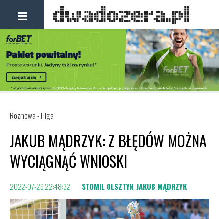
Rozmowa - I liga
JAKUB MĄDRZYK: Z BŁĘDÓW MOŻNA
WYCIĄGNĄĆ WNIOSKI
2022-07-29 22:48:32
STOMIL OLSZTYN
,
JAKUB MĄDRZYK