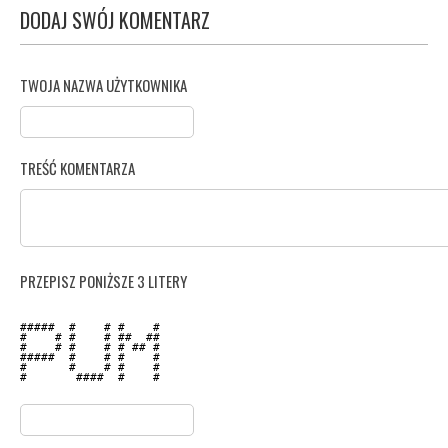
DODAJ SWÓJ KOMENTARZ
TWOJA NAZWA UŻYTKOWNIKA
TREŚĆ KOMENTARZA
PRZEPISZ PONIŻSZE 3 LITERY
#####  #    # #    # 

#    # #    # ##  ## 

#    # #    # # ## # 

#####  #    # #    # 

#      #    # #    # 

#       ####  #    # 
