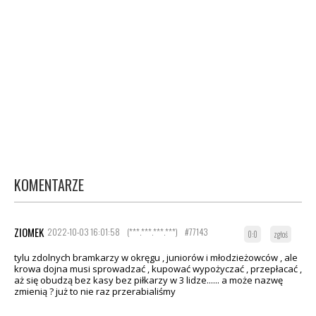
KOMENTARZE
ZIOMEK
2022-10-03 16:01:58
(***.***.***.***)
#77143
0:0
zgłoś
tylu zdolnych bramkarzy w okręgu , juniorów i młodzieżowców , ale
krowa dojna musi sprowadzać , kupować wypożyczać , przepłacać ,
aż się obudzą bez kasy bez piłkarzy w 3 lidze...... a może nazwę
zmienią ? już to nie raz przerabialiśmy