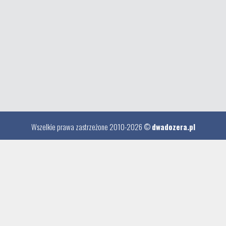
Wszelkie prawa zastrzeżone 2010-2026 ©
dwadozera.pl