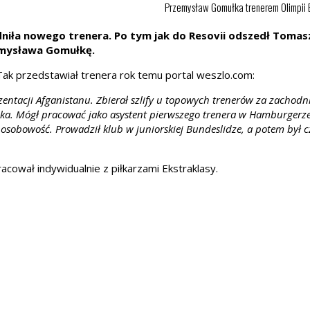
Przemysław Gomułka trenerem Olimpii El
udniła nowego trenera. Po tym jak do Resovii odszedł Toma
zemysława Gomułkę.
ak przedstawiał trenera rok temu portal weszlo.com:
zentacji Afganistanu. Zbierał szlify u topowych trenerów za zachodn
dka. Mógł pracować jako asystent pierwszego trenera w Hamburgerze
sobowość. Prowadził klub w juniorskiej Bundeslidze, a potem był 
cował indywidualnie z piłkarzami Ekstraklasy.