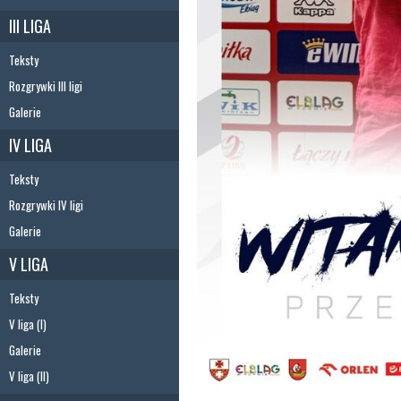
III LIGA
Teksty
Rozgrywki III ligi
Galerie
IV LIGA
Teksty
Rozgrywki IV ligi
Galerie
V LIGA
Teksty
V liga (I)
Galerie
V liga (II)