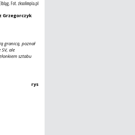
bląg. Fot. zksolimpia.pl
sz Grzegorczyk
ią granicą, poznał
 SV, ale
członkiem sztabu
rys