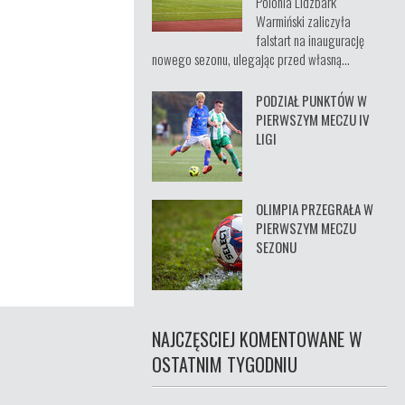
Polonia Lidzbark
Warmiński zaliczyła
falstart na inaugurację
nowego sezonu, ulegając przed własną...
PODZIAŁ PUNKTÓW W
PIERWSZYM MECZU IV
LIGI
OLIMPIA PRZEGRAŁA W
PIERWSZYM MECZU
SEZONU
NAJCZĘSCIEJ KOMENTOWANE W
OSTATNIM TYGODNIU