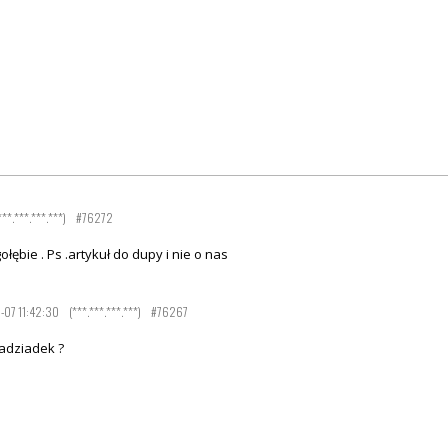
***.***.***.***)
#76272
gołębie . Ps .artykuł do dupy i nie o nas
07 11:42:30
(***.***.***.***)
#76267
adziadek ?