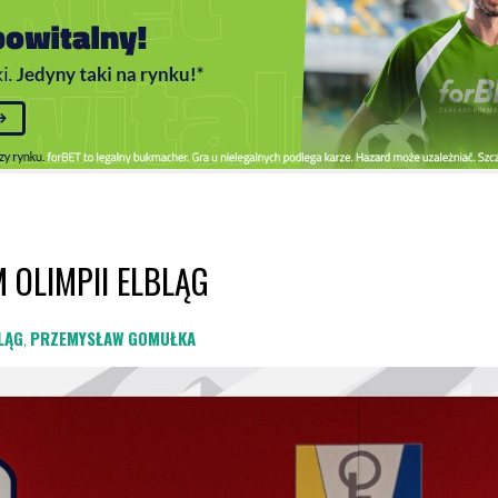
 OLIMPII ELBLĄG
LĄG
,
PRZEMYSŁAW GOMUŁKA