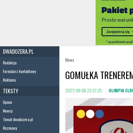
DWADOZERA.PL
News
Redakcja
Formularz kontaktowy
GOMUŁKA TRENEREM
Reklama
TEKSTY
2022-06-06 22:37:25
OLIMPIA ELB
Opinie
Newsy
Temat dwadozera.pl
Rozmowy