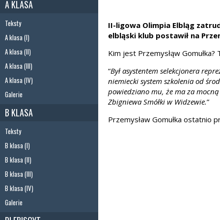
A KLASA
Teksty
II-ligowa Olimpia Elbląg zatr
elbląski klub postawił na Pr
A klasa (I)
A klasa (II)
Kim jest Przemysłąw Gomułka? T
A klasa (III)
“
Był asystentem selekcjonera repre
A klasa (IV)
niemiecki system szkolenia od śro
powiedziano mu, że ma za mocną o
Galerie
Zbigniewa Smółki w Widzewie.
”
B KLASA
Przemysław Gomułka ostatnio pra
Teksty
B klasa (I)
B klasa (II)
B klasa (III)
B klasa (IV)
Galerie