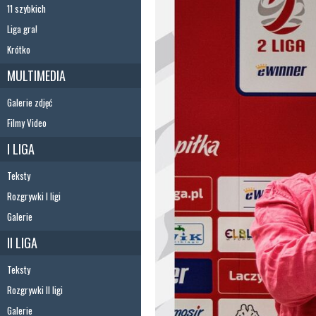
11 szybkich
Liga gra!
Krótko
MULTIMEDIA
Galerie zdjęć
Filmy Video
I LIGA
Teksty
Rozgrywki I ligi
Galerie
II LIGA
Teksty
Rozgrywki II ligi
Galerie