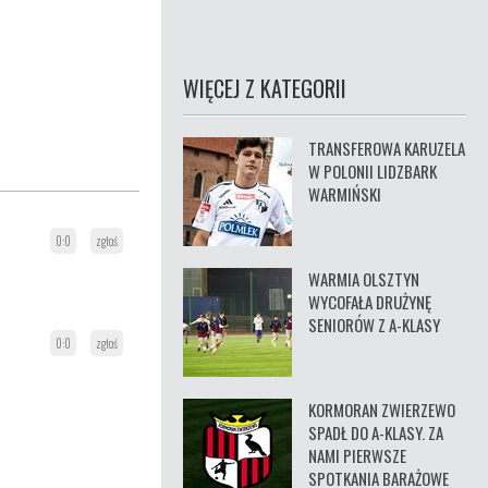
WIĘCEJ Z KATEGORII
TRANSFEROWA KARUZELA
W POLONII LIDZBARK
WARMIŃSKI
0:0
zgłoś
WARMIA OLSZTYN
WYCOFAŁA DRUŻYNĘ
SENIORÓW Z A-KLASY
0:0
zgłoś
KORMORAN ZWIERZEWO
SPADŁ DO A-KLASY. ZA
NAMI PIERWSZE
SPOTKANIA BARAŻOWE