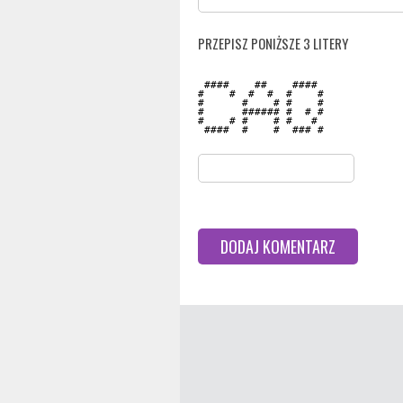
PRZEPISZ PONIŻSZE 3 LITERY
 ####    ##    ####  

#    #  #  #  #    # 

#      #    # #    # 

#      ###### #  # # 

#    # #    # #   #  

 ####  #    #  ### # 
